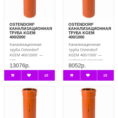
OSTENDORF
OSTENDORF
КАНАЛИЗАЦИОННАЯ
КАНАЛИЗАЦИОННАЯ
ТРУБА KGEM
ТРУБА KGEM
400/2000
400/1000
Канализационная
Канализационная
труба Ostendorf
труба Ostendorf
KGEM 400/2000' —
KGEM 400/1000' —
это
надёжное решение
13076р.
8052р.
высококачественное
для вашей
и надёжное решение..
канализации ..