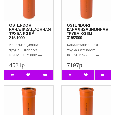
OSTENDORF
OSTENDORF
КАНАЛИЗАЦИОННАЯ
КАНАЛИЗАЦИОННАЯ
ТРУБА KGEM
ТРУБА KGEM
315/1000
315/2000
Канализационная
Канализационная
труба Ostendorf
труба Ostendorf
KGEM 315/1000' —
KGEM 315/2000' —
надёжное решение
это
4521р.
7197р.
для вашей
высококачественное
канализации ..
и надёжное решение..