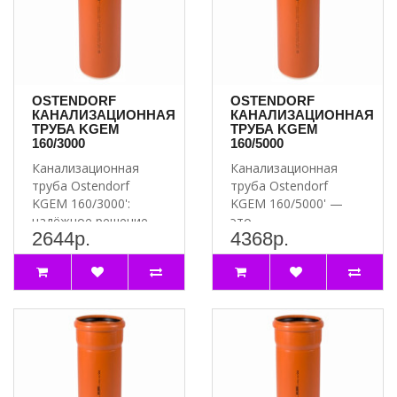
OSTENDORF
OSTENDORF
КАНАЛИЗАЦИОННАЯ
КАНАЛИЗАЦИОННАЯ
ТРУБА KGEM
ТРУБА KGEM
160/3000
160/5000
Канализационная
Канализационная
труба Ostendorf
труба Ostendorf
KGEM 160/3000':
KGEM 160/5000' —
надёжное решение
это
2644р.
4368р.
для вашей
высококачественное
канализации Ищет..
решение для органи..