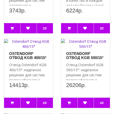
решение для систем
и качество в каждой
отопления и
детали Почему стоит
3743р.
6224р.
водоснабжения
выбрать отвод..
Преимущест..
OSTENDORF
OSTENDORF
ОТВОД KGB 400/15°
ОТВОД KGB 500/15°
Отвод Ostendorf KGB
Отвод Ostendorf KGB
400/15°: надёжное
500/15°: надёжное
решение для систем
решение для систем
водоснабжения и
водоснабжения и
14413р.
26206р.
канализации
канализации
Преимуще..
Преимуще..