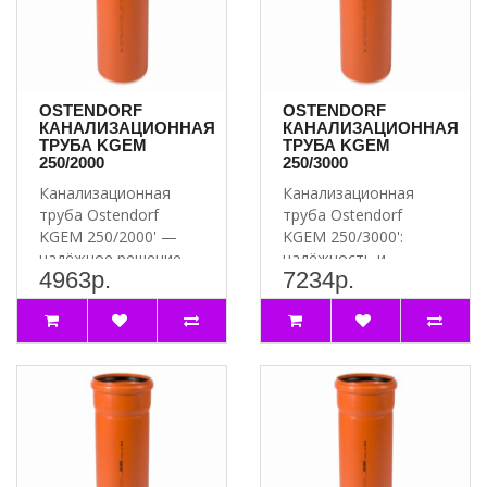
OSTENDORF
OSTENDORF
КАНАЛИЗАЦИОННАЯ
КАНАЛИЗАЦИОННАЯ
ТРУБА KGEM
ТРУБА KGEM
250/2000
250/3000
Канализационная
Канализационная
труба Ostendorf
труба Ostendorf
KGEM 250/2000' —
KGEM 250/3000':
надёжное решение
надёжность и
4963р.
7234р.
для вашей
долговечность для
канализации ..
вашей канализации..