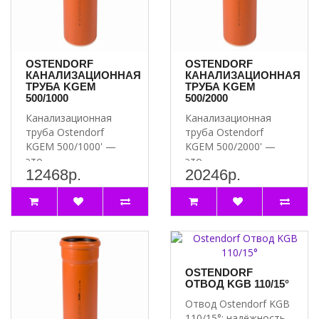
OSTENDORF
OSTENDORF
КАНАЛИЗАЦИОННАЯ
КАНАЛИЗАЦИОННАЯ
ТРУБА KGEM
ТРУБА KGEM
500/1000
500/2000
Канализационная
Канализационная
труба Ostendorf
труба Ostendorf
KGEM 500/1000' —
KGEM 500/2000' —
это
это
12468р.
20246р.
высококачественное
высококачественное
и надёжное решение..
решение для органи..
OSTENDORF
ОТВОД KGB 110/15°
Отвод Ostendorf KGB
110/15°: надёжность