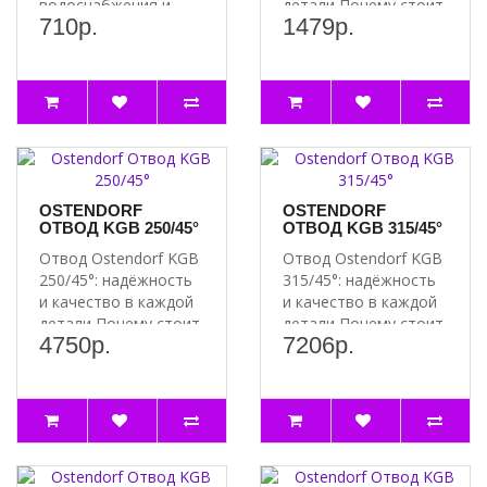
водоснабжения и
детали Почему стоит
710р.
1479р.
отопления
выбрать отвод..
Преимущест..
OSTENDORF
OSTENDORF
ОТВОД KGB 250/45°
ОТВОД KGB 315/45°
Отвод Ostendorf KGB
Отвод Ostendorf KGB
250/45°: надёжность
315/45°: надёжность
и качество в каждой
и качество в каждой
детали Почему стоит
детали Почему стоит
4750р.
7206р.
выбрать отвод..
выбрать отвод..