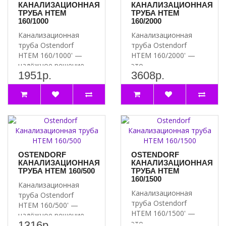
КАНАЛИЗАЦИОННАЯ
КАНАЛИЗАЦИОННАЯ
ТРУБА HTEM
ТРУБА HTEM
160/1000
160/2000
Канализационная
Канализационная
труба Ostendorf
труба Ostendorf
HTEM 160/1000' —
HTEM 160/2000' —
надёжное решение
это
1951р.
3608р.
для вашей
высококачественный
канализации ..
и надёжный продукт..
OSTENDORF
OSTENDORF
КАНАЛИЗАЦИОННАЯ
КАНАЛИЗАЦИОННАЯ
ТРУБА HTEM 160/500
ТРУБА HTEM
160/1500
Канализационная
Канализационная
труба Ostendorf
труба Ostendorf
HTEM 160/500' —
HTEM 160/1500' —
надёжное решение
это
1316р.
для вашей