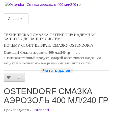
Описание
ТЕХНИЧЕСКАЯ СМАЗКА OSTENDORF: НАДЁЖНАЯ
ЗАЩИТА ДЛЯ ВАШИХ СИСТЕМ
ПОЧЕМУ СТОИТ ВЫБРАТЬ СМАЗКУ OSTENDORF?
Ostendorf Смазка аэрозоль 400 мл/240 гр
— это
высококачественный продукт, который обеспечивает надёжную
защиту и облегчает монтаж различных элементов систем
отопления, канализации и водоснабжения. Благодаря своей
Читать далее
формуле, смазка Ostendorf обеспечивает идеальное скольжение и
предотвращает износ деталей.
ПРЕИМУЩЕСТВА ИСПОЛЬЗОВАНИЯ СМАЗКИ
OSTENDORF СМАЗКА
OSTENDORF:
АЭРОЗОЛЬ 400 МЛ/240 ГР
Универсальность:
подходит для различных типов труб и
фитингов.
Простота применения:
благодаря аэрозольной форме,
Производитель:
Ostendorf