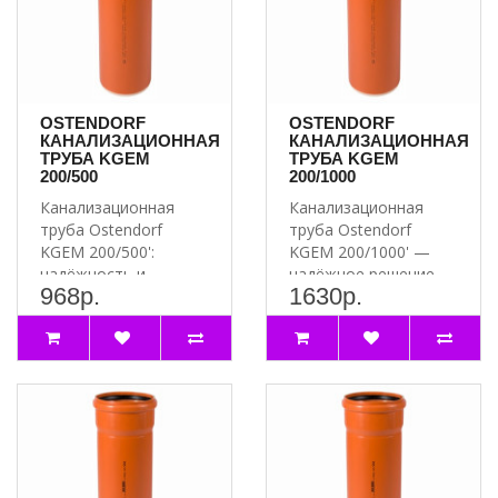
OSTENDORF
OSTENDORF
КАНАЛИЗАЦИОННАЯ
КАНАЛИЗАЦИОННАЯ
ТРУБА KGEM
ТРУБА KGEM
200/500
200/1000
Канализационная
Канализационная
труба Ostendorf
труба Ostendorf
KGEM 200/500':
KGEM 200/1000' —
надёжность и
надёжное решение
968р.
1630р.
долговечность для
для вашей
вашей канализации ..
канализации ..