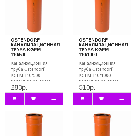
OSTENDORF
OSTENDORF
КАНАЛИЗАЦИОННАЯ
КАНАЛИЗАЦИОННАЯ
ТРУБА KGEM
ТРУБА KGEM
110/500
110/1000
Канализационная
Канализационная
труба Ostendorf
труба Ostendorf
KGEM 110/500' —
KGEM 110/1000' —
надёжное решение
надёжное решение
288р.
510р.
для вашей
для вашей
канализации ..
канализации ..