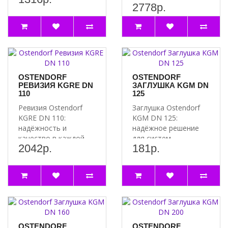
2778р.
высококачественное
канализации ..
и надёжное решение..
OSTENDORF
OSTENDORF
РЕВИЗИЯ KGRE DN
ЗАГЛУШКА KGM DN
110
125
Ревизия Ostendorf
Заглушка Ostendorf
KGRE DN 110:
KGM DN 125:
надёжность и
надёжное решение
качество в каждой
для систем
2042р.
181р.
детали Почему стоит
отопления и
выбрать ревизию..
водоснабжения
Почему стоит..
OSTENDORF
OSTENDORF