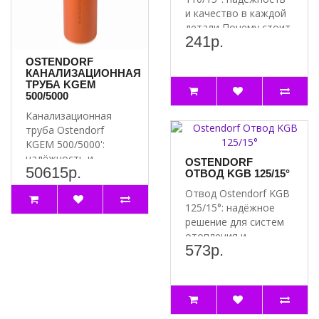
и качество в каждой
детали Почему стоит
241р.
выбрать отвод..
OSTENDORF
КАНАЛИЗАЦИОННАЯ
ТРУБА KGEM
500/5000
Канализационная
труба Ostendorf
KGEM 500/5000':
надёжность и
OSTENDORF
50615р.
долговечность для
ОТВОД KGB 125/15°
вашей канализации..
Отвод Ostendorf KGB
125/15°: надёжное
решение для систем
отопления и
573р.
водоснабжения
Преимущест..