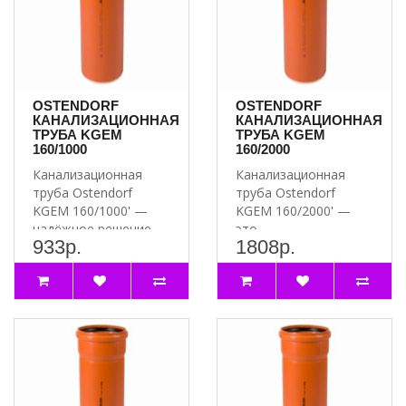
OSTENDORF
OSTENDORF
КАНАЛИЗАЦИОННАЯ
КАНАЛИЗАЦИОННАЯ
ТРУБА KGEM
ТРУБА KGEM
160/1000
160/2000
Канализационная
Канализационная
труба Ostendorf
труба Ostendorf
KGEM 160/1000' —
KGEM 160/2000' —
надёжное решение
это
933р.
1808р.
для вашей
высококачественное
канализации ..
решение для органи..