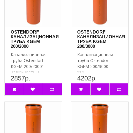
OSTENDORF
OSTENDORF
КАНАЛИЗАЦИОННАЯ
КАНАЛИЗАЦИОННАЯ
ТРУБА KGEM
ТРУБА KGEM
200/2000
200/3000
Канализационная
Канализационная
труба Ostendorf
труба Ostendorf
KGEM 200/2000':
KGEM 200/3000' —
надёжность и
это
2857р.
4202р.
долговечность для
высококачественное
вашей канализации..
решение для систем..