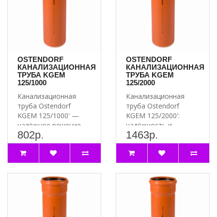
OSTENDORF
OSTENDORF
КАНАЛИЗАЦИОННАЯ
КАНАЛИЗАЦИОННАЯ
ТРУБА KGEM
ТРУБА KGEM
125/1000
125/2000
Канализационная
Канализационная
труба Ostendorf
труба Ostendorf
KGEM 125/1000' —
KGEM 125/2000':
надёжное решение
надёжность и
802р.
1463р.
для вашей
долговечность для
канализации ..
вашей канализации..