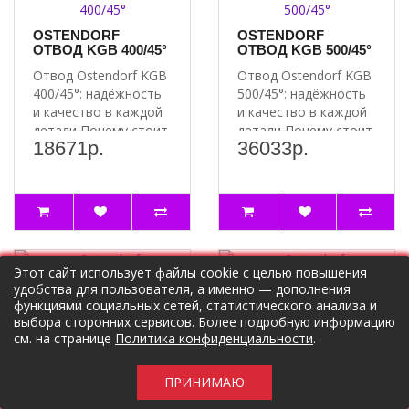
OSTENDORF
OSTENDORF
ОТВОД KGB 400/45°
ОТВОД KGB 500/45°
Отвод Ostendorf KGB
Отвод Ostendorf KGB
400/45°: надёжность
500/45°: надёжность
и качество в каждой
и качество в каждой
детали Почему стоит
детали Почему стоит
18671р.
36033р.
выбрать отвод..
выбрать отвод..
Этот сайт использует файлы cookie с целью повышения
удобства для пользователя, а именно — дополнения
функциями социальных сетей, статистического анализа и
выбора сторонних сервисов. Более подробную информацию
OSTENDORF
OSTENDORF
КАНАЛИЗАЦИОННАЯ
КАНАЛИЗАЦИОННАЯ
см. на странице
Политика конфиденциальности
.
ТРУБА SKOLAN
ТРУБА SKOLAN
SKEM 50/150
SKEM 50/250
ПРИНИМАЮ
Канализационная
Канализационная
труба Ostendorf
труба Ostendorf