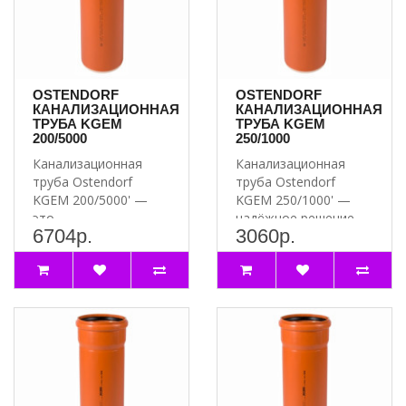
OSTENDORF
OSTENDORF
КАНАЛИЗАЦИОННАЯ
КАНАЛИЗАЦИОННАЯ
ТРУБА KGEM
ТРУБА KGEM
200/5000
250/1000
Канализационная
Канализационная
труба Ostendorf
труба Ostendorf
KGEM 200/5000' —
KGEM 250/1000' —
это
надёжное решение
6704р.
3060р.
высококачественное
для вашей
решение для систем..
канализации ..