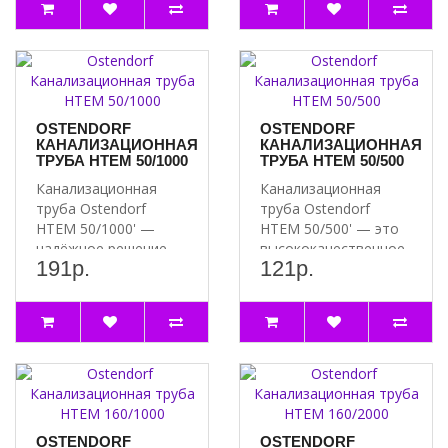
OSTENDORF
OSTENDORF
КАНАЛИЗАЦИОННАЯ
КАНАЛИЗАЦИОННАЯ
ТРУБА HTEM 50/1000
ТРУБА HTEM 50/500
Канализационная
Канализационная
труба Ostendorf
труба Ostendorf
HTEM 50/1000' —
HTEM 50/500' — это
надёжное решение
высококачественное
191р.
121р.
для вашей
решение для систем
канализации ..
в..
OSTENDORF
OSTENDORF