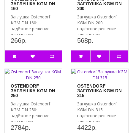
ЗАГЛУШКА KGM DN
ЗАГЛУШКА KGM DN
160
200
Заглушка Ostendorf
Заглушка Ostendorf
KGM DN 160:
KGM DN 200:
надёжное решение
надёжное решение
для систем
для систем
266р.
568р.
водоснабжения и
водоснабжения и
канализации Почему
канализации Почему
сто..
сто..
OSTENDORF
OSTENDORF
ЗАГЛУШКА KGM DN
ЗАГЛУШКА KGM DN
250
315
Заглушка Ostendorf
Заглушка Ostendorf
KGM DN 250:
KGM DN 315:
надёжное решение
надёжное решение
для систем
для систем
2784р.
4422р.
канализации
водоснабжения и