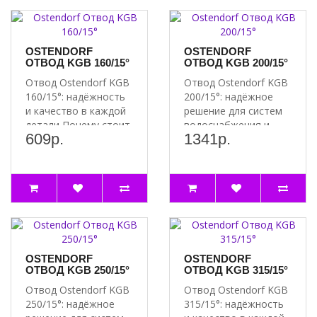
OSTENDORF
OSTENDORF
ОТВОД KGB 160/15°
ОТВОД KGB 200/15°
Отвод Ostendorf KGB
Отвод Ostendorf KGB
160/15°: надёжность
200/15°: надёжное
и качество в каждой
решение для систем
детали Почему стоит
водоснабжения и
609р.
1341р.
выбрать отвод..
отопления Почему
сто..
OSTENDORF
OSTENDORF
ОТВОД KGB 250/15°
ОТВОД KGB 315/15°
Отвод Ostendorf KGB
Отвод Ostendorf KGB
250/15°: надёжное
315/15°: надёжность