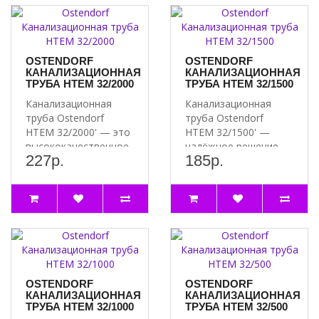
OSTENDORF
OSTENDORF
КАНАЛИЗАЦИОННАЯ
КАНАЛИЗАЦИОННАЯ
ТРУБА HTEM 32/2000
ТРУБА HTEM 32/1500
Канализационная
Канализационная
труба Ostendorf
труба Ostendorf
HTEM 32/2000' — это
HTEM 32/1500' —
высококачественное
надёжное решение
227р.
185р.
решение для систем ..
для вашей
канализации ..
OSTENDORF
OSTENDORF
КАНАЛИЗАЦИОННАЯ
КАНАЛИЗАЦИОННАЯ
ТРУБА HTEM 32/1000
ТРУБА HTEM 32/500