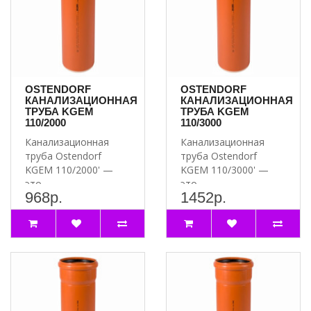
OSTENDORF
OSTENDORF
КАНАЛИЗАЦИОННАЯ
КАНАЛИЗАЦИОННАЯ
ТРУБА KGEM
ТРУБА KGEM
110/2000
110/3000
Канализационная
Канализационная
труба Ostendorf
труба Ostendorf
KGEM 110/2000' —
KGEM 110/3000' —
это
это
968р.
1452р.
высококачественный
высококачественный
и надёжный элемент..
и надёжный продукт..