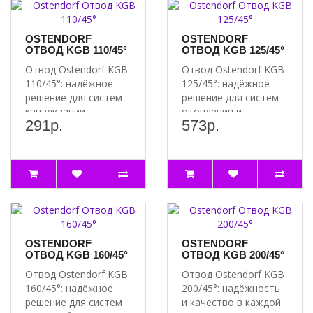
OSTENDORF
OSTENDORF
ОТВОД KGB 110/45°
ОТВОД KGB 125/45°
Отвод Ostendorf KGB
Отвод Ostendorf KGB
110/45°: надёжное
125/45°: надёжное
решение для систем
решение для систем
канализации
отопления и
291р.
573р.
Преимущества
водоснабжения
отвода Oste..
Преимущест..
OSTENDORF
OSTENDORF
ОТВОД KGB 160/45°
ОТВОД KGB 200/45°
Отвод Ostendorf KGB
Отвод Ostendorf KGB
160/45°: надёжное
200/45°: надёжность
решение для систем
и качество в каждой