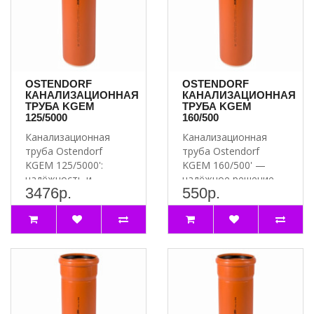
OSTENDORF
OSTENDORF
КАНАЛИЗАЦИОННАЯ
КАНАЛИЗАЦИОННАЯ
ТРУБА KGEM
ТРУБА KGEM
125/5000
160/500
Канализационная
Канализационная
труба Ostendorf
труба Ostendorf
KGEM 125/5000':
KGEM 160/500' —
надёжность и
надёжное решение
3476р.
550р.
долговечность для
для вашей
вашей канализации..
канализации ..