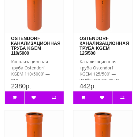
OSTENDORF
OSTENDORF
КАНАЛИЗАЦИОННАЯ
КАНАЛИЗАЦИОННАЯ
ТРУБА KGEM
ТРУБА KGEM
110/5000
125/500
Канализационная
Канализационная
труба Ostendorf
труба Ostendorf
KGEM 110/5000' —
KGEM 125/500' —
это
надёжное решение
2380р.
442р.
высококачественный
для вашей
и надёжный продукт..
канализации ..