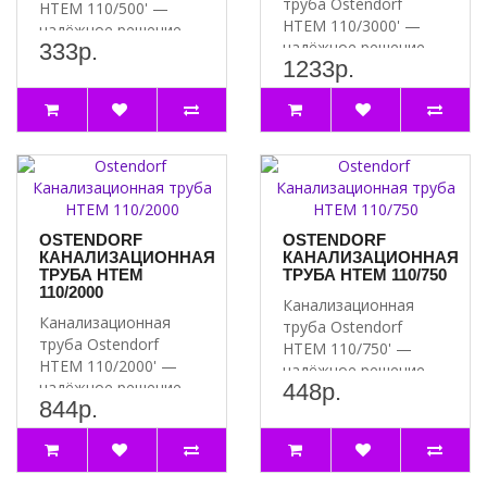
труба Ostendorf
HTEM 110/500' —
HTEM 110/3000' —
надёжное решение
надёжное решение
333р.
для вашей
1233р.
для вашей
канализации ..
канализации ..
OSTENDORF
OSTENDORF
КАНАЛИЗАЦИОННАЯ
КАНАЛИЗАЦИОННАЯ
ТРУБА HTEM
ТРУБА HTEM 110/750
110/2000
Канализационная
Канализационная
труба Ostendorf
труба Ostendorf
HTEM 110/750' —
HTEM 110/2000' —
надёжное решение
надёжное решение
448р.
для вашей
844р.
для вашей
канализации ..
канализации ..