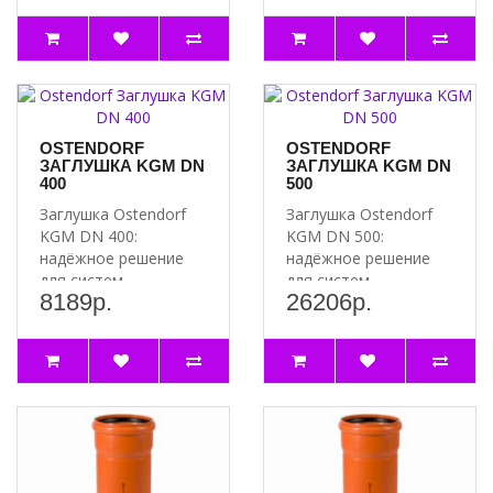
Преимущества
канализации Почему
заглушки Oste..
сто..
OSTENDORF
OSTENDORF
ЗАГЛУШКА KGM DN
ЗАГЛУШКА KGM DN
400
500
Заглушка Ostendorf
Заглушка Ostendorf
KGM DN 400:
KGM DN 500:
надёжное решение
надёжное решение
для систем
для систем
8189р.
26206р.
водоснабжения и
водоснабжения и
канализации
канализации Почему
Преимущест..
сто..