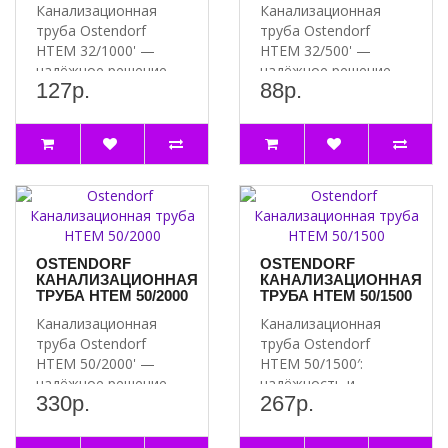
Канализационная
Канализационная
труба Ostendorf
труба Ostendorf
HTEM 32/1000' —
HTEM 32/500' —
надёжное решение
надёжное решение
127р.
88р.
для вашей
для вашей
канализации ..
канализации ..
OSTENDORF
OSTENDORF
КАНАЛИЗАЦИОННАЯ
КАНАЛИЗАЦИОННАЯ
ТРУБА HTEM 50/2000
ТРУБА HTEM 50/1500
Канализационная
Канализационная
труба Ostendorf
труба Ostendorf
HTEM 50/2000' —
HTEM 50/1500′:
надёжное решение
надёжность и
330р.
267р.
для вашей
долговечность для
канализации ..
вашей канализаци..