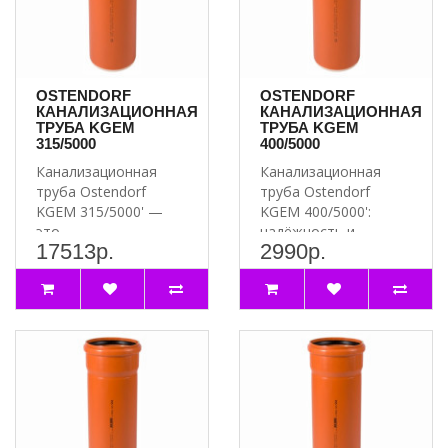
OSTENDORF
OSTENDORF
КАНАЛИЗАЦИОННАЯ
КАНАЛИЗАЦИОННАЯ
ТРУБА KGEM
ТРУБА KGEM
315/5000
400/5000
Канализационная
Канализационная
труба Ostendorf
труба Ostendorf
KGEM 315/5000' —
KGEM 400/5000':
это
надёжность и
17513р.
2990р.
высококачественное
долговечность для
решение для систем..
вашей канализации..