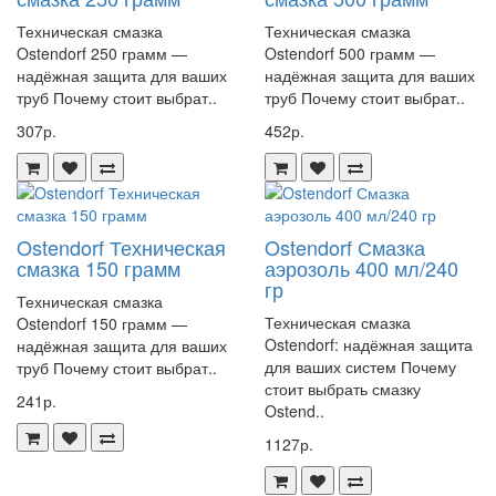
канализационную трубу Ostendorf KGEM 315/1000' по выгодной
Техническая смазка
Техническая смазка
цене! Сделайте свою систему водоотведения более эффективной и
Ostendorf 250 грамм —
Ostendorf 500 грамм —
долговечной с продукцией Ostendorf.
надёжная защита для ваших
надёжная защита для ваших
труб Почему стоит выбрат..
труб Почему стоит выбрат..
307р.
452р.
Артикул 225010
Ostendorf Техническая
Ostendorf Смазка
смазка 150 грамм
аэрозоль 400 мл/240
гр
Техническая смазка
Техническая смазка
Ostendorf 150 грамм —
Ostendorf: надёжная защита
надёжная защита для ваших
для ваших систем Почему
труб Почему стоит выбрат..
стоит выбрать смазку
241р.
Ostend..
1127р.