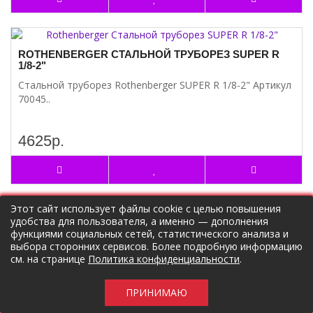
ROTHENBERGER СТАЛЬНОЙ ТРУБОРЕЗ SUPER R
1/8-2"
Стальной труборез Rothenberger SUPER R 1/8-2" Артикул
70045..
4625р.
Этот сайт использует файлы cookie с целью повышения
удобства для пользователя, а именно — дополнения
ROTHENBERGER УГЛОВОЙ ТРУБНЫЙ КЛЮЧ 90/3"
функциями социальных сетей, статистического анализа и
Угловой трубный ключ Rothenberger 90о 3"
выбора сторонних сервисов. Более подробную информацию
см. на странице
изготавливается из хромованадиевой стали методом
Политика конфиденциальности
.
ковки..
ПРИНИМАЮ
7391р.