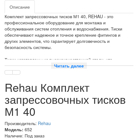
Описание
Комплект запрессовочных тисков М1 40, REHAU - это
профессиональное оборудование для монтажа и
обслуживания систем отопления и водоснабжения. Тиски
обеспечивают надежное и точное крепление фитингов и
других элементов, что гарантирует долговечность и
безопасность системы.
Тиски изготовлены из высококачественной стали, что
обеспечивает их прочность и долговечность. Они имеют
Читать далее
простую и удобную конструкцию, что позволяет быстро и легко
устанавливать и снимать фитинги.
Rehau Комплект
Комплект включает в себя два тиска, что позволяет работать с
запрессовочных тисков
двумя фитингами одновременно. Это значительно ускоряет
процесс монтажа и обслуживания системы.
М1 40
Тиски REHAU - это надежное и качественное оборудование,
которое поможет вам быстро и эффективно выполнить монтаж
Производитель:
Rehau
и обслуживание систем отопления и водоснабжения.
Модель:
652
Артикул 12017981001 (замена)
Наличие: Под заказ