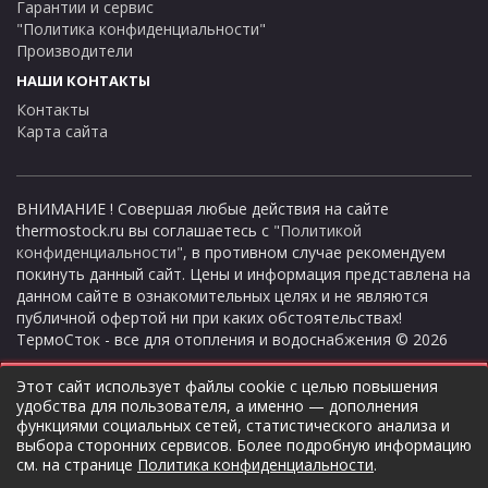
Гарантии и сервис
"Политика конфиденциальности"
Производители
НАШИ КОНТАКТЫ
Контакты
Карта сайта
ВНИМАНИЕ ! Совершая любые действия на сайте
thermostock.ru вы соглашаетесь с
"Политикой
конфиденциальности"
, в противном случае рекомендуем
покинуть данный сайт. Цены и информация представлена на
данном сайте в ознакомительных целях и не являются
публичной офертой ни при каких обстоятельствах!
ТермоСток - все для отопления и водоснабжения © 2026
Спа волос
Курьерские пакеты купить
Окрашивание
Этот сайт использует файлы cookie с целью повышения
Бережный уход в
москва
волос москва
удобства для пользователя, а именно — дополнения
салоне: питание и
Курьерские пакеты купить
Читайте реальные
функциями социальных сетей, статистического анализа и
восстановление для
выбора сторонних сервисов. Более подробную информацию
для отправок. Поможем
отзывы о
см. на странице
Политика конфиденциальности
.
ваших волос
подобрать и оформить
процедурах
waithaispa.ru
заказ
окрашивания