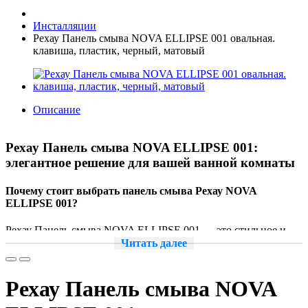
Инсталляции
Рехау Панель смыва NOVA ELLIPSE 001 овальная.
клавиша, пластик, черный, матовый
Описание
Рехау Панель смыва NOVA ELLIPSE 001:
элегантное решение для вашей ванной комнаты
Почему стоит выбрать панель смыва Рехау NOVA
ELLIPSE 001?
Рехау Панель смыва NOVA ELLIPSE 001 — это стильное и
функциональное решение для вашей ванной комнаты.
Читать далее
Овальная форма и глянцевая поверхность придают изделию
элегантный вид, который гармонично впишется в любой
интерьер.
Рехау Панель смыва NOVA
Преимущества панели смыва Рехау NOVA ELLIPSE 001