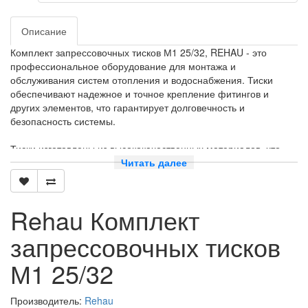
Описание
Комплект запрессовочных тисков М1 25/32, REHAU - это
профессиональное оборудование для монтажа и
обслуживания систем отопления и водоснабжения. Тиски
обеспечивают надежное и точное крепление фитингов и
других элементов, что гарантирует долговечность и
безопасность системы.
Тиски изготовлены из высококачественных материалов, что
обеспечивает их долговечность и надежность. Они имеют
Читать далее
прочную конструкцию и удобную рукоятку, что позволяет легко
и быстро устанавливать и снимать фитинги.
Rehau Комплект
Комплект включает в себя два тиска: один для фитингов
диаметром 25 мм, другой для фитингов диаметром 32 мм. Это
запрессовочных тисков
позволяет использовать тиски для широкого спектра работ по
монтажу и обслуживанию систем отопления и водоснабжения.
М1 25/32
Тиски REHAU - это надежное и качественное оборудование,
которое поможет вам быстро и эффективно выполнять работы
Производитель:
Rehau