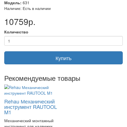
по монтажу и обслуживанию систем отопления и
Модель:
631
водоснабжения.
Наличие: Есть в наличии
Артикул 11373641001
10759р.
Количество
Купить
Рекомендуемые товары
Rehau Механический
инструмент RAUTOOL
M1
Механический монтажный
инструмент для надвижки