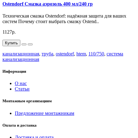
Ostendorf Смазка аэрозоль 400 мл/240 гр
Техническая смазка Ostendorf: надёжная защита для ваших
систем Почему стоит выбрать смазку Ostend..
1127р.
Купить
канализационная
,
труба
,
ostendorf
,
htem
,
110/750
,
система
канализационная
Информация
О нас
Статьи
Монтажным организациям
Предложение монтажникам
Оплата и доставка
Доставка и оплата