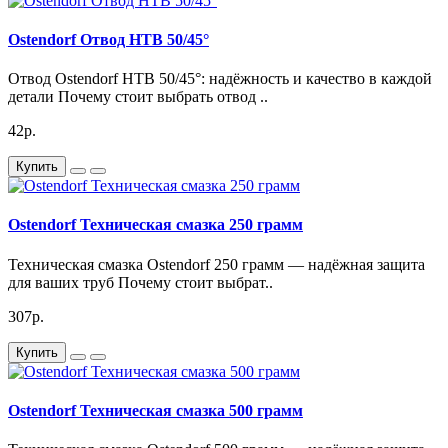
Канализационные трубы Ostendorf по системе HT(бесшумная
Ostendorf Отвод HTB 50/45°
канализация) используются в бытовой и дождевой системах
канализации.
Отвод Ostendorf HTB 50/45°: надёжность и качество в каждой
Характеристики:
детали Почему стоит выбрать отвод ..
Диаметр - 110мм
42р.
Длинна - 750мм
Купить
Артикул 115030
Ostendorf Техническая смазка 250 грамм
Канализационная труба Ostendorf HTEM 110/750 — идеальное
решение для надежной и долговечной системы канализации.
Техническая смазка Ostendorf 250 грамм — надёжная защита
Изготовленная из высококачественного полипропилена, она
для ваших труб Почему стоит выбрат..
обеспечивает отличную устойчивость к коррозии и
307р.
механическим повреждениям. Благодаря своим
характеристикам, эта труба подходит как для бытового, так и
Купить
для промышленного использования.
Канализационная труба Ostendorf HTEM 110/750 имеет
оптимальный диаметр и длину, что упрощает процесс
Ostendorf Техническая смазка 500 грамм
монтажа и позволяет сократить время на установку. Ее гладкая
внутренняя поверхность предотвращает образование засоров,