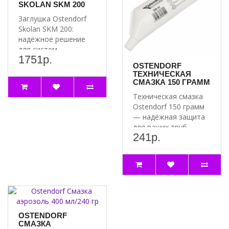
SKOLAN SKM 200
Заглушка Ostendorf
Skolan SKM 200:
надёжное решение
для систем
1751р.
водоснабжения
OSTENDORF
Почему стоит
ТЕХНИЧЕСКАЯ
выбрать..
СМАЗКА 150 ГРАММ
Техническая смазка
Ostendorf 150 грамм
— надёжная защита
для ваших труб
241р.
Почему стоит
выбрат..
OSTENDORF
СМАЗКА