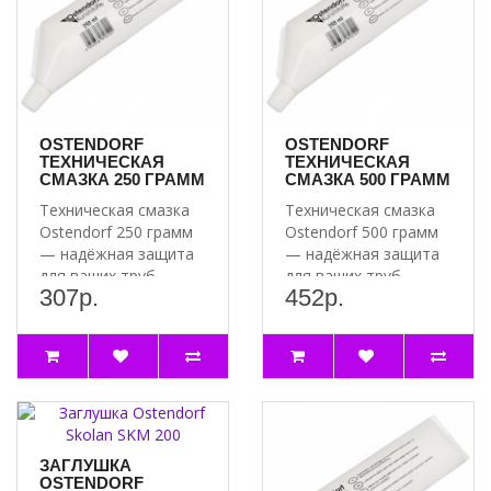
OSTENDORF
OSTENDORF
ТЕХНИЧЕСКАЯ
ТЕХНИЧЕСКАЯ
СМАЗКА 250 ГРАММ
СМАЗКА 500 ГРАММ
Техническая смазка
Техническая смазка
Ostendorf 250 грамм
Ostendorf 500 грамм
— надёжная защита
— надёжная защита
для ваших труб
для ваших труб
307р.
452р.
Почему стоит
Почему стоит
выбрат..
выбрат..
ЗАГЛУШКА
OSTENDORF