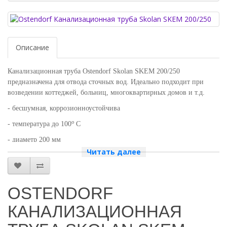
Описание
Канализационная труба Ostendorf Skolan SKEM 200/250
предназначена для отвода сточных вод. Идеально подходит при
возведении коттеджей, больниц, многоквартирных домов и т.д.
- бесшумная, коррозионноустойчива
о
- температура до 100
С
- диаметр 200 мм
Читать далее
- длина - 250 мм
Артикул 338010
OSTENDORF
КАНАЛИЗАЦИОННАЯ
Канализационная труба Ostendorf Skolan SKEM 200/250 — это
надежное решение для организации систем канализации.