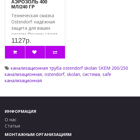
АЭРОЗОЛЬ 400
МЛ/240 ГР
Техническая смазка
Ostendorf: надёжная
защита для ваших
систем Почему стоит
1127р.
выбрать смазку
Ostend..
канализационная труба ostendorf skolan SKEM 200/250
канализационная
,
ostendorf
,
skolan
,
система
,
safe
канализационная
ИНФОРМАЦИЯ
О нас
Статьи
МОНТАЖНЫМ ОРГАНИЗАЦИЯМ