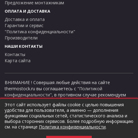
Предложение монтажникам
ОПЛАТА И ДОСТАВКА
Доставка и оплата
Гарантии и сервис
"Политика конфиденциальности"
Производители
НАШИ КОНТАКТЫ
Контакты
Карта сайта
ВНИМАНИЕ ! Совершая любые действия на сайте
thermostock.ru вы соглашаетесь с
"Политикой
конфиденциальности"
, в противном случае рекомендуем
покинуть данный сайт. Цены и информация представлена на
Этот сайт использует файлы cookie с целью повышения
данном сайте в ознакомительных целях и не являются
удобства для пользователя, а именно — дополнения
публичной офертой ни при каких обстоятельствах!
функциями социальных сетей, статистического анализа и
ТермоСток - все для отопления и водоснабжения © 2026
выбора сторонних сервисов. Более подробную информацию
см. на странице
Политика конфиденциальности
.