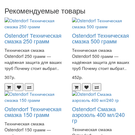
Длина: 1500 мм.
Рекомендуемые товары
Не упустите возможность приобрести качественную
канализационную трубу Ostendorf HTEM 50/1500′ по выгодной
цене! Сделайте вашу систему канализации надёжной и долговечной
с продукцией Ostendorf!
Ostendorf Техническая
Ostendorf Техническая
смазка 250 грамм
смазка 500 грамм
Канализационные трубы Ostendorf по системе HT(бесшумная
канализация) используются в бытовой и дождевой системах
Техническая смазка
Техническая смазка
Ostendorf 250 грамм —
Ostendorf 500 грамм —
канализации.
надёжная защита для ваших
надёжная защита для ваших
труб Почему стоит выбрат..
труб Почему стоит выбрат..
Характеристики:
307р.
452р.
Диаметр - 50мм
Длинна - 1500мм
Ostendorf Техническая
Ostendorf Смазка
смазка 150 грамм
аэрозоль 400 мл/240
гр
Артикул 112050
Техническая смазка
Техническая смазка
Ostendorf 150 грамм —