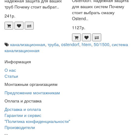
Ostendorf: надёжная защита
надёжная защита для ваших
Канализационная труба Ostendorf HTEM 50/1500 — надежное
для ваших систем Почему
труб Почему стоит выбрат..
решение для организации внутренней и наружной канализации.
стоит выбрать смазку
241р.
Изготовленная из высококачественного полипропилена, она
Ostend..
обеспечивает долговечность и устойчивость к коррозии.
1127р.
Эта канализационная труба Ostendorf HTEM 50/1500 идеально
подходит для монтажа в жилых и коммерческих зданиях. Благодаря
канализационная
,
труба
,
ostendorf
,
htem
,
50/1500
,
система
своим характеристикам, труба обеспечивает эффективный отвод
канализационная
сточных вод, минимизируя риск засоров и протечек. Выбирая эту
Информация
модель, вы получаете гарантированное качество и надежность на
долгие годы.
О нас
Статьи
Монтажным организациям
Предложение монтажникам
Оплата и доставка
Доставка и оплата
Гарантии и сервис
"Политика конфиденциальности"
Производители