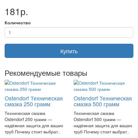
долговечность и надёжность в эксплуатации.
181р.
Характеристики заглушки Ostendorf
Количество
KGM DN 125
Характеристика
Значение
Производитель
Ostendorf
Модель
KGM DN 125
Купить
Диаметр
125 мм
Материал
Высококачественный прочный материал
Применение
Рекомендуемые товары
Системы отопления, водоснабжения
Устойчивость к коррозии, механическим
Особенности
повреждениям
Преимущества использования заглушки
Ostendorf Техническая
Ostendorf Техническая
смазка 250 грамм
смазка 500 грамм
Ostendorf KGM DN 125
Техническая смазка
Техническая смазка
Надёжность и долговечность:
заглушка изготовлена из
Ostendorf 250 грамм —
Ostendorf 500 грамм —
прочного материала, который обеспечивает её долговечность
надёжная защита для ваших
надёжная защита для ваших
и надёжность в эксплуатации.
труб Почему стоит выбрат..
труб Почему стоит выбрат..
Герметичность:
благодаря своей конструкции, заглушка