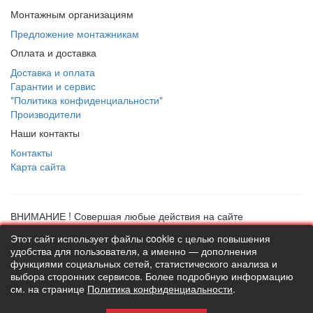
Монтажным организациям
Предложение монтажникам
Оплата и доставка
Доставка и оплата
Гарантии и сервис
"Политика конфиденциальности"
Производители
Наши контакты
Контакты
Карта сайта
ВНИМАНИЕ ! Совершая любые действия на сайте
thermostock.ru вы соглашаетесь с
"Политикой
Этот сайт использует файлы cookie с целью повышения
конфиденциальности"
, в противном случае рекомендуем
удобства для пользователя, а именно — дополнения
покинуть данный сайт. Цены и информация представлена на
функциями социальных сетей, статистического анализа и
данном сайте в ознакомительных целях и не являются
выбора сторонних сервисов. Более подробную информацию
публичной офертой ни при каких обстоятельствах!
см. на странице
Политика конфиденциальности
.
ТермоСток - все для отопления и водоснабжения © 2026