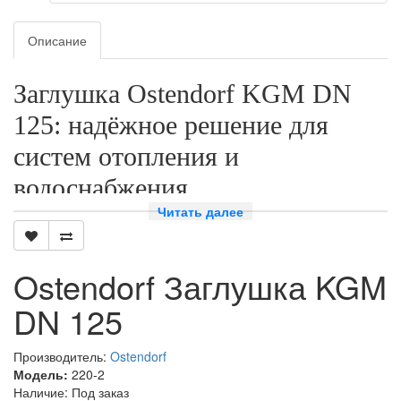
Описание
Заглушка Ostendorf KGM DN
125: надёжное решение для
систем отопления и
водоснабжения
Читать далее
Почему стоит выбрать заглушку
Ostendorf KGM DN 125?
Ostendorf Заглушка KGM
Заглушка Ostendorf KGM DN 125 — это высококачественный
DN 125
продукт, который обеспечивает надёжную защиту и герметичность
системы отопления или водоснабжения. Она изготовлена из
прочного материала, устойчивого к коррозии и механическим
Производитель:
Ostendorf
повреждениям. Благодаря своей конструкции и качественным
Модель:
220-2
материалам, заглушка Ostendorf KGM DN 125 обеспечивает
Наличие: Под заказ