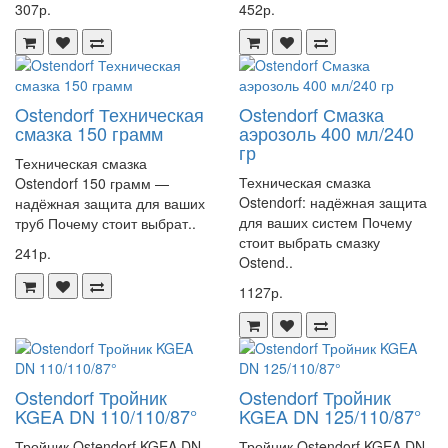
307р.
452р.
обеспечивает герметичность системы, предотвращая утечки.
Устойчивость к коррозии:
материал, из которого
изготовлена заглушка, устойчив к коррозии, что
обеспечивает её долговечность.
Простота установки:
заглушка легко устанавливается и
Ostendorf Техническая
Ostendorf Смазка
смазка 150 грамм
демонтируется, что упрощает процесс монтажа и
аэрозоль 400 мл/240
гр
обслуживания системы.
Техническая смазка
Техническая смазка
Ostendorf 150 грамм —
Заключение
Ostendorf: надёжная защита
надёжная защита для ваших
для ваших систем Почему
труб Почему стоит выбрат..
Заглушка Ostendorf KGM DN 125 — это надёжный и качественный
стоит выбрать смазку
241р.
продукт, который обеспечит герметичность и защиту вашей
Ostend..
системы отопления или водоснабжения. Её преимущества включают
1127р.
надёжность, герметичность, устойчивость к коррозии и простоту
установки. Выбрав заглушку Ostendorf KGM DN 125, вы получите
продукт высокого качества, который прослужит вам долгие годы.
Артикул 221620
Ostendorf Тройник
Ostendorf Тройник
KGEA DN 110/110/87°
KGEA DN 125/110/87°
Тройник Ostendorf KGEA DN
Тройник Ostendorf KGEA DN