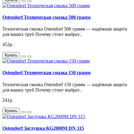
Серия бренда – KG2000EM
Ostendorf Техническая смазка 500 грамм
Уплотнение – Резиновые уплотнительные кольца
Техническая смазка Ostendorf 500 грамм — надёжная защита
для ваших труб Почему стоит выбрат..
Труба Ostendorf KG2000EM 315/1000 идеально подходит для создания
452р.
канализационных систем объектах. Она обеспечивает надежную и
эффективную работу системы, а также легкость монтажа и
Купить
обслуживания.
Ostendorf Техническая смазка 150 грамм
Техническая смазка Ostendorf 150 грамм — надёжная защита
для ваших труб Почему стоит выбрат..
241р.
Купить
Ostendorf Заглушка KG2000M DN 315