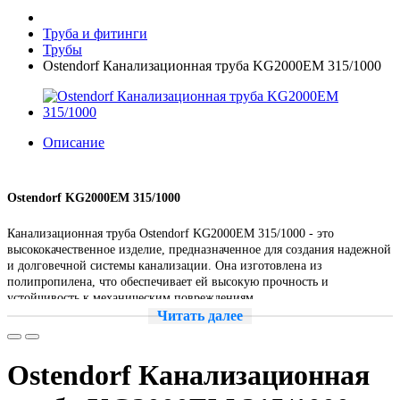
Труба и фитинги
Трубы
Ostendorf Канализационная труба KG2000EM 315/1000
Описание
Ostendorf KG2000EM 315/1000
Канализационная труба Ostendorf KG2000EM 315/1000 - это
высококачественное изделие, предназначенное для создания надежной
и долговечной системы канализации. Она изготовлена из
полипропилена, что обеспечивает ей высокую прочность и
устойчивость к механическим повреждениям.
Читать далее
Трубы и фитинги для наружной канализации из минерализованного
полипропилена (PP-MD). В основу производственного процесса
положены общие требования к трубам и фитингам для подземной
Ostendorf Канализационная
прокладки канализационных каналов и трубопроводов по DIN EN
476, а также общие требованиями к качеству по DIN 8078.