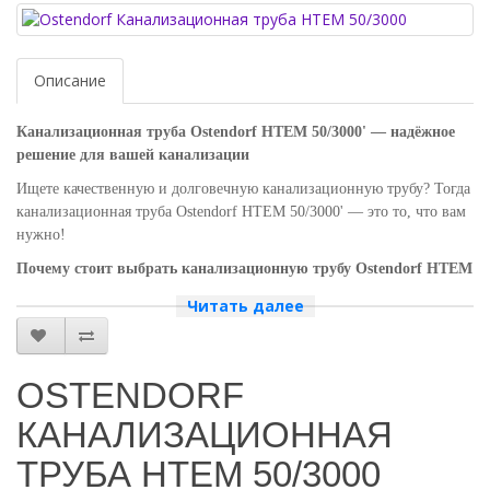
Описание
Канализационная труба Ostendorf HTEM 50/3000' — надёжное
решение для вашей канализации
Ищете качественную и долговечную канализационную трубу? Тогда
канализационная труба Ostendorf HTEM 50/3000' — это то, что вам
нужно!
Почему стоит выбрать канализационную трубу Ostendorf HTEM
50/3000'?
Читать далее
Высокое качество.
Трубы Ostendorf изготавливаются из
прочного и долговечного материала, который устойчив к
коррозии и механическим повреждениям. Это гарантирует
OSTENDORF
долгий срок службы и надёжную работу вашей канализации.
Простота монтажа.
Благодаря продуманной конструкции и
КАНАЛИЗАЦИОННАЯ
чётким размерам, монтаж канализационной трубы Ostendorf
ТРУБА HTEM 50/3000
HTEM 50/3000' не требует специальных навыков и
инструментов. Вы сможете быстро и легко установить трубу