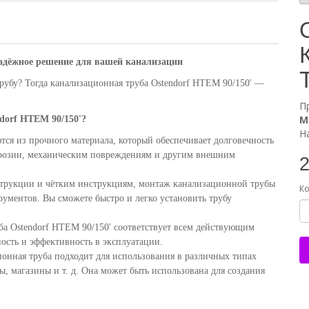
адёжное решение для вашей канализации
убу? Тогда канализационная труба Ostendorf HTEM 90/150' —
П
М
dorf HTEM 90/150'?
Н
тся из прочного материала, который обеспечивает долговечность
ррозии, механическим повреждениям и другим внешним
2
трукции и чётким инструкциям, монтаж канализационной трубы
Ко
рументов. Вы сможете быстро и легко установить трубу
а Ostendorf HTEM 90/150' соответствует всем действующим
ность и эффективность в эксплуатации.
онная труба подходит для использования в различных типах
, магазины и т. д. Она может быть использована для создания