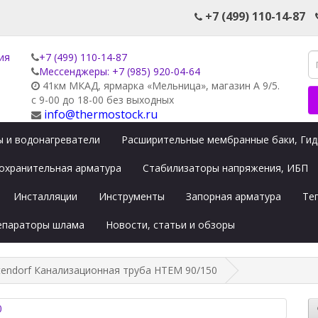
+7 (499) 110-14-87
+7 (499) 110-14-87
Мессенджеры: +7 (985) 920-04-64
41км МКАД, ярмарка «Мельница», магазин А 9/5.
с 9-00 до 18-00 без выходных
info@thermostock.ru
 и водонагреватели
Расширительные мембранные баки, Ги
охранительная арматура
Стабилизаторы напряжения, ИБП
Инсталляции
Инструменты
Запорная арматура
Те
сепараторы шлама
Новости, статьи и обзоры
tendorf Канализационная труба HTEM 90/150