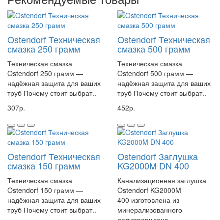
Материал – Минерализованный полипропилен (PP-MD)
Макс. рабочая температура, °C – +90
Макс. рабочее давление, бар – 3
Ostendorf Техническая
Ostendorf Техническая
Класс жесткости – SN10
смазка 250 грамм
смазка 500 грамм
Серия бренда – KG2000EM
Уплотнение – Резиновые уплотнительные кольца
Техническая смазка
Техническая смазка
Ostendorf 250 грамм —
Ostendorf 500 грамм —
надёжная защита для ваших
надёжная защита для ваших
Труба Ostendorf KG2000EM 400/1000 идеально подходит для
труб Почему стоит выбрат..
труб Почему стоит выбрат..
создания канализационных систем на промышленных объектах.
307р.
452р.
Она обеспечивает надежную и долговечную работу системы, а
также легкость монтажа и обслуживания. Канализационная труба
Ostendorf KG2000EM 400/1000 — идеальное решение для систем
сточных вод. Она изготовлена из высококачественного
полимерного материала, который обеспечивает долговечность и
Ostendorf Техническая
Ostendorf Заглушка
устойчивость к коррозии. Благодаря своим характеристикам, эта
смазка 150 грамм
KG2000M DN 400
труба подходит для использования как в жилых, так и в
Техническая смазка
Канализационная заглушка
промышленных объектах.
Ostendorf 150 грамм —
Ostendorf KG2000M
надёжная защита для ваших
400 изготовлена из
Уникальная конструкция канализационной трубы Ostendorf
труб Почему стоит выбрат..
минерализованного
KG2000EM 400/1000 гарантирует легкость монтажа и надежность
полипропилена, ..