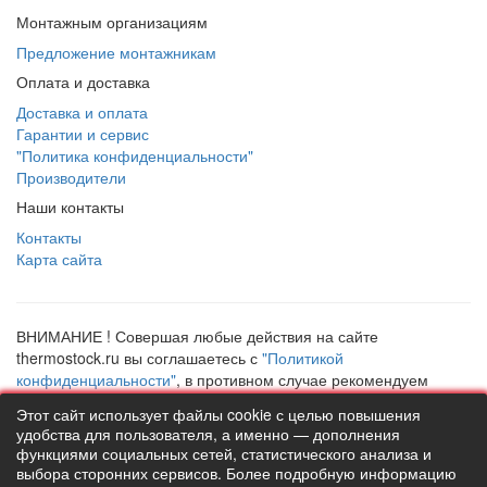
Монтажным организациям
Предложение монтажникам
Оплата и доставка
Доставка и оплата
Гарантии и сервис
"Политика конфиденциальности"
Производители
Наши контакты
Контакты
Карта сайта
ВНИМАНИЕ ! Совершая любые действия на сайте
thermostock.ru вы соглашаетесь с
"Политикой
конфиденциальности"
, в противном случае рекомендуем
покинуть данный сайт. Цены и информация представлена на
Этот сайт использует файлы cookie с целью повышения
данном сайте в ознакомительных целях и не являются
удобства для пользователя, а именно — дополнения
публичной офертой ни при каких обстоятельствах!
функциями социальных сетей, статистического анализа и
ТермоСток - все для отопления и водоснабжения © 2026
выбора сторонних сервисов. Более подробную информацию