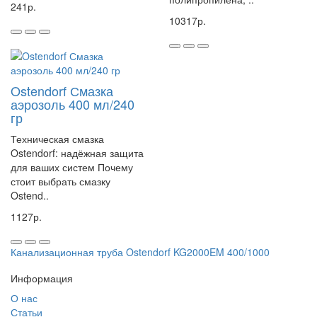
241р.
соединений. Она устойчива к воздействию химических веществ и
10317р.
температурным колебаниям, что делает ее надежным выбором для
любых условий эксплуатации. Выбирая эту трубу, вы обеспечиваете
долгий срок службы вашей канализационной системы.
Ostendorf Смазка
аэрозоль 400 мл/240
гр
Техническая смазка
Ostendorf: надёжная защита
для ваших систем Почему
стоит выбрать смазку
Ostend..
1127р.
Канализационная труба Ostendorf KG2000EM 400/1000
Информация
О нас
Статьи