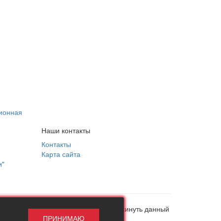
ционная
Наши контакты
Контакты
Карта сайта
и"
, в противном случае рекомендуем покинуть данный
ПРИНИМАЮ
ни при каких обстоятельствах!