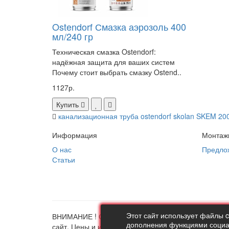
Ostendorf Смазка аэрозоль 400
мл/240 гр
Техническая смазка Ostendorf:
надёжная защита для ваших систем
Почему стоит выбрать смазку Ostend..
1127р.
Купить
канализационная труба ostendorf skolan SKEM 20
Информация
Монтаж
О нас
Предло
Статьи
Этот сайт использует файлы 
ВНИМАНИЕ ! Совершая любые действия на сайте th
дополнения функциями социал
сайт. Цены и информация представлена на данном 