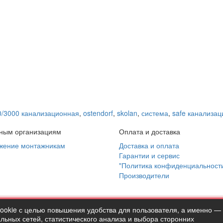
0/3000 канализационная
,
ostendorf
,
skolan
,
система
,
safe канализа
ным организациям
Оплата и доставка
жение монтажникам
Доставка и оплата
Гарантии и сервис
"Политика конфиденциальност
Производители
cookie с целью повышения удобства для пользователя, а именно —
ermostock.ru вы соглашаетесь с
"Политикой конфиденциальности"
ьных сетей, статистического анализа и выбора сторонних
сайте в ознакомительных целях и не являются публичной офертой 