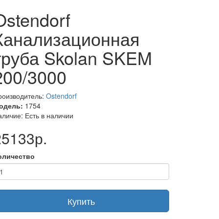
Ostendorf
Канализационная
труба Skolan SKEM
200/3000
роизводитель:
Ostendorf
одель:
1754
аличие: Есть в наличии
25133р.
оличество
Купить