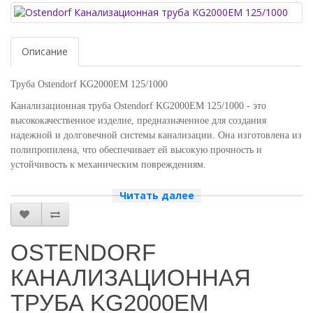
Описание
Труба Ostendorf KG2000EM 125/1000
Канализационная труба Ostendorf KG2000EM 125/1000 - это
высококачественное изделие, предназначенное для создания
надежной и долговечной системы канализации. Она изготовлена из
полипропилена, что обеспечивает ей высокую прочность и
устойчивость к механическим повреждениям.
Основные характеристики трубы:
Читать далее
- Диаметр: 125 мм
- Длина: 1000 мм
OSTENDORF
- Толщина стенки: 3,9 мм
КАНАЛИЗАЦИОННАЯ
Основные характеристики трубы Ostendorf KG2000EM:
ТРУБА KG2000EM
Цвет – Майская зелень