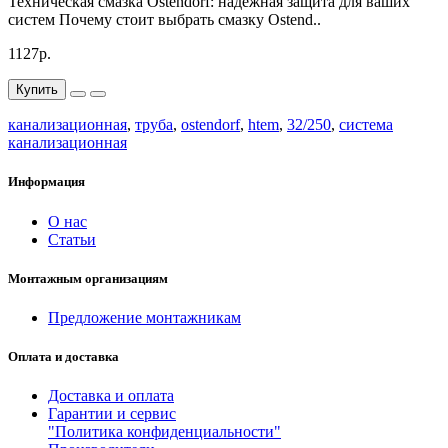
Техническая смазка Ostendorf: надёжная защита для ваших
стандартным размерам, она совместима с большинством
систем Почему стоит выбрать смазку Ostend..
существующих систем, что упрощает процесс монтажа.
Выбирая эту трубу, вы обеспечиваете надежную и
1127р.
эффективную работу вашей канализации на долгие годы.
Купить
канализационная
,
труба
,
ostendorf
,
htem
,
32/250
,
система
канализационная
Информация
О нас
Статьи
Монтажным организациям
Предложение монтажникам
Оплата и доставка
Доставка и оплата
Гарантии и сервис
"Политика конфиденциальности"