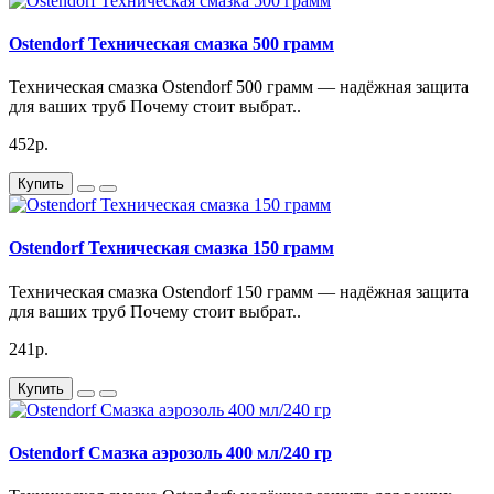
Характеристики:
Ostendorf Техническая смазка 500 грамм
Техническая смазка Ostendorf 500 грамм — надёжная защита
Диаметр - 32 мм
для ваших труб Почему стоит выбрат..
452р.
Длинна - 250 мм
Купить
Ostendorf Техническая смазка 150 грамм
Артикул 110010
Техническая смазка Ostendorf 150 грамм — надёжная защита
Канализационная труба Ostendorf HTEM 32/250 — надежное
для ваших труб Почему стоит выбрат..
решение для вашей системы водоотведения. Изготовленная из
высококачественного полипропилена, она обеспечивает
241р.
долговечность и устойчивость к коррозии. Этот материал
гарантирует отсутствие утечек и минимальное воздействие
Купить
химических веществ, что делает трубу идеальной для
использования в различных условиях.
Ostendorf Смазка аэрозоль 400 мл/240 гр
Канализационная труба Ostendorf HTEM 32/250 обладает
отличной гибкостью и легкостью в установке. Благодаря