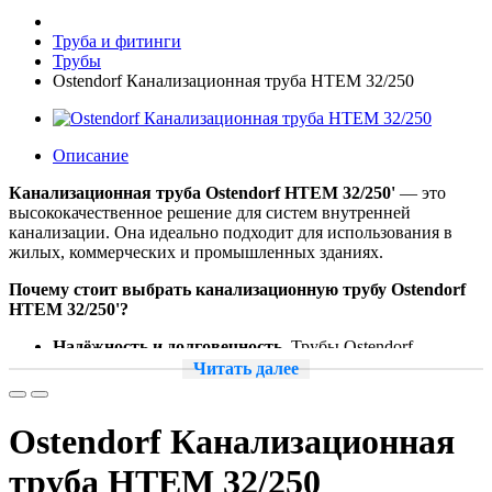
Труба и фитинги
Трубы
Ostendorf Канализационная труба HTEM 32/250
Описание
Канализационная труба Ostendorf HTEM 32/250'
— это
высококачественное решение для систем внутренней
канализации. Она идеально подходит для использования в
жилых, коммерческих и промышленных зданиях.
Почему стоит выбрать канализационную трубу Ostendorf
HTEM 32/250'?
Надёжность и долговечность.
Трубы Ostendorf
изготавливаются из прочного материала, который
Читать далее
устойчив к коррозии и механическим повреждениям.
Это гарантирует долгий срок службы и надёжную
работу системы канализации.
Ostendorf Канализационная
Лёгкость монтажа.
Благодаря продуманной
конструкции и чётким размерам, трубы Ostendorf легко
труба HTEM 32/250
монтируются и соединяются между собой. Это