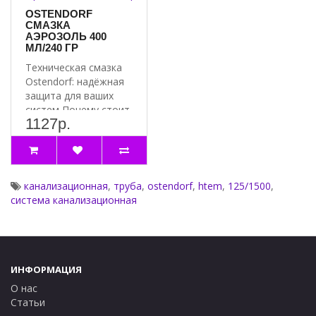
OSTENDORF
СМАЗКА
АЭРОЗОЛЬ 400
МЛ/240 ГР
Техническая смазка
Ostendorf: надёжная
защита для ваших
систем Почему стоит
1127р.
выбрать смазку
Ostend..
канализационная
,
труба
,
ostendorf
,
htem
,
125/1500
,
система канализационная
ИНФОРМАЦИЯ
О нас
Статьи