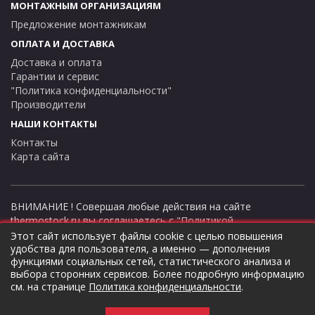
МОНТАЖНЫМ ОРГАНИЗАЦИЯМ
Предложение монтажникам
ОПЛАТА И ДОСТАВКА
Доставка и оплата
Гарантии и сервис
"Политика конфиденциальности"
Производители
НАШИ КОНТАКТЫ
Контакты
Карта сайта
ВНИМАНИЕ ! Совершая любые действия на сайте
thermostock.ru вы соглашаетесь с
"Политикой
конфиденциальности"
, в противном случае рекомендуем
Этот сайт использует файлы cookie с целью повышения
покинуть данный сайт. Цены и информация представлена на
удобства для пользователя, а именно — дополнения
функциями социальных сетей, статистического анализа и
данном сайте в ознакомительных целях и не являются
выбора сторонних сервисов. Более подробную информацию
публичной офертой ни при каких обстоятельствах!
см. на странице
Политика конфиденциальности
.
ТермоСток - все для отопления и водоснабжения © 2026