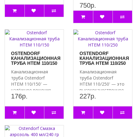
выбрат..
750р.
для вашей
канализации ..
OSTENDORF
OSTENDORF
КАНАЛИЗАЦИОННАЯ
КАНАЛИЗАЦИОННАЯ
ТРУБА HTEM 110/150
ТРУБА HTEM 110/250
Канализационная
Канализационная
труба Ostendorf
труба Ostendorf
HTEM 110/150' —
HTEM 110/250' — это
надёжное решение
высококачественное
176р.
227р.
для вашей
решение для систем ..
канализации ..