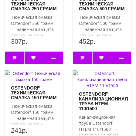
ТЕХНИЧЕСКАЯ
ТЕХНИЧЕСКАЯ
СМАЗКА 250 ГРАММ
СМАЗКА 500 ГРАММ
Артикул 116050
Техническая смазка
Техническая смазка
Ostendorf 250 грамм
Ostendorf 500 грамм
Канализационная труба Ostendorf HTEM 125/1500 — это надежное
— надёжная защита
— надёжная защита
решение для вашей системы водоотведения. Изготовленная из
для ваших труб
для ваших труб
высококачественного полипропилена, она обеспечивает
307р.
452р.
Почему стоит
Почему стоит
долговечность и устойчивость к химическим воздействиям.
выбрат..
выбрат..
Благодаря оптимальной длине в 1500 мм, установка трубы
становится простой и быстрой.
Канализационная труба Ostendorf HTEM 125/1500 идеально
подходит для использования в жилых и коммерческих зданиях. Ее
гладкая внутренняя поверхность предотвращает накопление осадков,
OSTENDORF
что обеспечивает бесперебойную работу системы на долгие годы.
ТЕХНИЧЕСКАЯ
OSTENDORF
Выбирая эту трубу, вы делаете шаг к надежной и эффективной
СМАЗКА 150 ГРАММ
КАНАЛИЗАЦИОННАЯ
канализации.
ТРУБА HTEM
Техническая смазка
110/1500
Ostendorf 150 грамм
Канализационная
— надёжная защита
труба Ostendorf
для ваших труб
HTEM 110/1500' —
241р.
Почему стоит
надёжное решение