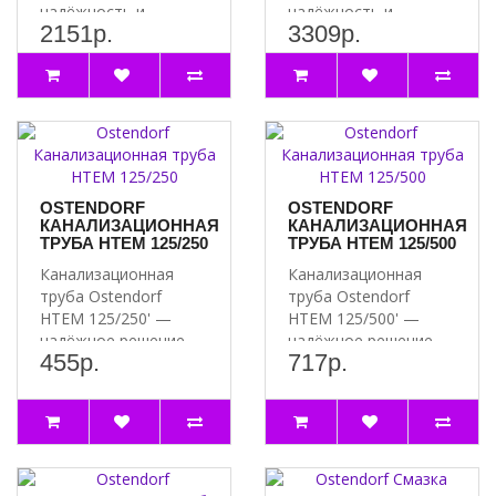
надёжность и
надёжность и
2151р.
3309р.
долговечность для
долговечность для
вашей канализации..
вашей канализации..
OSTENDORF
OSTENDORF
КАНАЛИЗАЦИОННАЯ
КАНАЛИЗАЦИОННАЯ
ТРУБА HTEM 125/250
ТРУБА HTEM 125/500
Канализационная
Канализационная
труба Ostendorf
труба Ostendorf
HTEM 125/250' —
HTEM 125/500' —
надёжное решение
надёжное решение
455р.
717р.
для вашей
для вашей
канализации ..
канализации ..