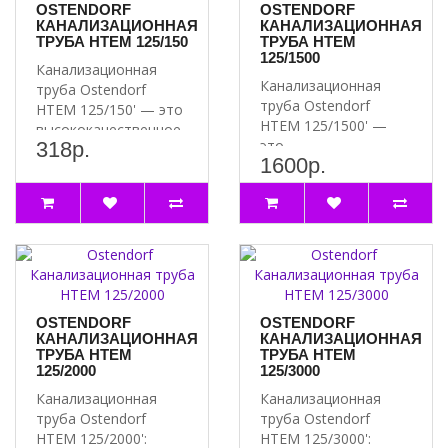
OSTENDORF
OSTENDORF
КАНАЛИЗАЦИОННАЯ
КАНАЛИЗАЦИОННАЯ
ТРУБА HTEM 125/150
ТРУБА HTEM
125/1500
Канализационная
Канализационная
труба Ostendorf
труба Ostendorf
HTEM 125/150' — это
HTEM 125/1500' —
высококачественное
это
318р.
решение для систем ..
1600р.
высококачественный
и надёжный продукт..
OSTENDORF
OSTENDORF
КАНАЛИЗАЦИОННАЯ
КАНАЛИЗАЦИОННАЯ
ТРУБА HTEM
ТРУБА HTEM
125/2000
125/3000
Канализационная
Канализационная
труба Ostendorf
труба Ostendorf
HTEM 125/2000':
HTEM 125/3000':