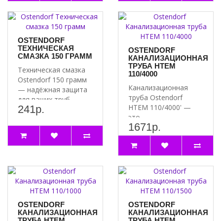
OSTENDORF
ТЕХНИЧЕСКАЯ
OSTENDORF
СМАЗКА 150 ГРАММ
КАНАЛИЗАЦИОННАЯ
ТРУБА HTEM
Техническая смазка
110/4000
Ostendorf 150 грамм
Канализационная
— надёжная защита
труба Ostendorf
для ваших труб
HTEM 110/4000' —
241р.
Почему стоит
это
выбрат..
1671р.
высококачественный
и надёжный продукт..
OSTENDORF
OSTENDORF
КАНАЛИЗАЦИОННАЯ
КАНАЛИЗАЦИОННАЯ
ТРУБА HTEM
ТРУБА HTEM