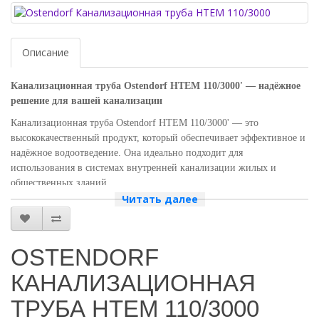
Описание
Канализационная труба Ostendorf HTEM 110/3000' — надёжное
решение для вашей канализации
Канализационная труба Ostendorf HTEM 110/3000' — это
высококачественный продукт, который обеспечивает эффективное и
надёжное водоотведение. Она идеально подходит для
использования в системах внутренней канализации жилых и
общественных зданий.
Читать далее
Почему стоит выбрать канализационную трубу Ostendorf HTEM
110/3000'?
Высокое качество материалов.
Труба изготовлена из
OSTENDORF
прочного и долговечного материала, который устойчив к
коррозии и механическим повреждениям. Это гарантирует
КАНАЛИЗАЦИОННАЯ
долгий срок службы и надёжную работу системы
ТРУБА HTEM 110/3000
канализации.
Соответствие стандартам.
Продукция Ostendorf