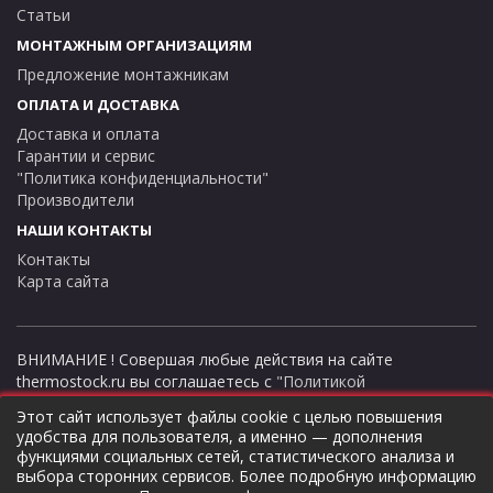
Статьи
МОНТАЖНЫМ ОРГАНИЗАЦИЯМ
Предложение монтажникам
ОПЛАТА И ДОСТАВКА
Доставка и оплата
Гарантии и сервис
"Политика конфиденциальности"
Производители
НАШИ КОНТАКТЫ
Контакты
Карта сайта
ВНИМАНИЕ ! Совершая любые действия на сайте
thermostock.ru вы соглашаетесь с
"Политикой
конфиденциальности"
, в противном случае рекомендуем
Этот сайт использует файлы cookie с целью повышения
покинуть данный сайт. Цены и информация представлена на
удобства для пользователя, а именно — дополнения
данном сайте в ознакомительных целях и не являются
функциями социальных сетей, статистического анализа и
публичной офертой ни при каких обстоятельствах!
выбора сторонних сервисов. Более подробную информацию
ТермоСток - все для отопления и водоснабжения © 2026