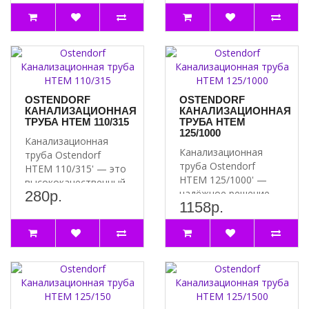
OSTENDORF
OSTENDORF
КАНАЛИЗАЦИОННАЯ
КАНАЛИЗАЦИОННАЯ
ТРУБА HTEM 110/315
ТРУБА HTEM
125/1000
Канализационная
Канализационная
труба Ostendorf
труба Ostendorf
HTEM 110/315' — это
HTEM 125/1000' —
высококачественный
надёжное решение
280р.
и надёжный элемент ..
1158р.
для вашей
канализации ..