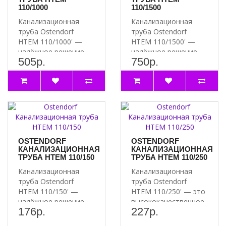
110/1000
110/1500
Канализационная
Канализационная
труба Ostendorf
труба Ostendorf
HTEM 110/1000' —
HTEM 110/1500' —
надёжное решение
надёжное решение
505р.
750р.
для вашей
для вашей
канализации И..
канализации ..
OSTENDORF
OSTENDORF
КАНАЛИЗАЦИОННАЯ
КАНАЛИЗАЦИОННАЯ
ТРУБА HTEM 110/150
ТРУБА HTEM 110/250
Канализационная
Канализационная
труба Ostendorf
труба Ostendorf
HTEM 110/150' —
HTEM 110/250' — это
надёжное решение
высококачественное
176р.
227р.
для вашей
решение для систем ..
канализации ..