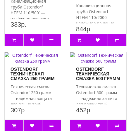
Канализационная
Канализационная
труба Ostendorf
труба Ostendorf
HTEM 110/500' —
HTEM 110/2000' —
надёжное решение
надёжное решение
333р.
для вашей
844р.
для вашей
канализации ..
канализации ..
OSTENDORF
OSTENDORF
ТЕХНИЧЕСКАЯ
ТЕХНИЧЕСКАЯ
СМАЗКА 250 ГРАММ
СМАЗКА 500 ГРАММ
Техническая смазка
Техническая смазка
Ostendorf 250 грамм
Ostendorf 500 грамм
— надёжная защита
— надёжная защита
для ваших труб
для ваших труб
307р.
452р.
Почему стоит
Почему стоит
выбрат..
выбрат..