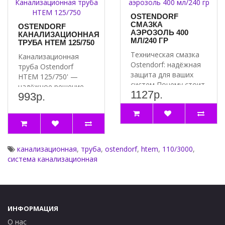
OSTENDORF
СМАЗКА
OSTENDORF
АЭРОЗОЛЬ 400
КАНАЛИЗАЦИОННАЯ
МЛ/240 ГР
ТРУБА HTEM 125/750
Техническая смазка
Канализационная
Ostendorf: надёжная
труба Ostendorf
защита для ваших
HTEM 125/750' —
систем Почему стоит
надёжное решение
1127р.
выбрать смазку
993р.
для вашей
Ostend..
канализации ..
канализационная
,
труба
,
ostendorf
,
htem
,
110/3000
,
система канализационная
ИНФОРМАЦИЯ
О нас