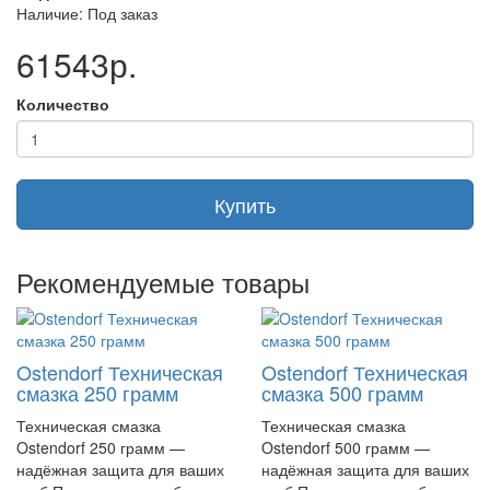
Наличие: Под заказ
Подземные канализационные каналы и трубопроводы, а
также ливневая канализация внутри и снаружи зданий.
61543р.
Трубы устойчивы к обычным сточным водам (pH 2 – pH
12).
Количество
Основные характеристики трубы:
- Диаметр: 500 мм
- Длина: 1000 мм
Купить
- Толщина стенки: 15,3 мм
Основные характеристики трубы Ostendorf KG2000EM:
Рекомендуемые товары
Цвет – Майская зелень
Страна бренда – Германия
Страна-производитель – Германия
Материал – Минерализованный полипропилен (PP-
Ostendorf Техническая
Ostendorf Техническая
MD)
смазка 250 грамм
смазка 500 грамм
Макс. рабочая температура, °C – +90
Техническая смазка
Техническая смазка
Макс. рабочее давление, бар – 3
Ostendorf 250 грамм —
Ostendorf 500 грамм —
Класс жесткости – SN10
надёжная защита для ваших
надёжная защита для ваших
Серия бренда – KG2000EM