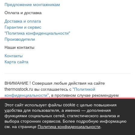
Предложение монтажникам
Оплата и доставка
Доставка и оплата
Гарантии и сервис
"Политика конфиденциальности"
Производители
Наши контакты
Контакты
Карта сайта
ВНИМАНИЕ ! Совершая любые действия на сайте
thermostock.ru вы соглашаетесь с
"Политикой
конфиденциальности"
, в противном случае рекомендуем
покинуть данный сайт. Цены и информация представлена на
Этот сайт использует файлы cookie с целью повышения
данном сайте в ознакомительных целях и не являются
удобства для пользователя, а именно — дополнения
публичной офертой ни при каких обстоятельствах!
функциями социальных сетей, статистического анализа и
ТермоСток - все для отопления и водоснабжения © 2026
выбора сторонних сервисов. Более подробную информацию
см. на странице
Политика конфиденциальности
.