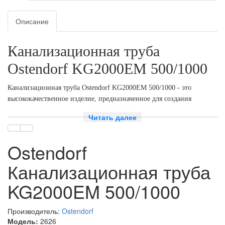
Описание
Канализационная труба
Ostendorf KG2000EM 500/1000
Канализационная труба Ostendorf KG2000EM 500/1000 - это
высококачественное изделие, предназначенное для создания
надежной и долговечной системы канализации. Она изготовлена из
Читать далее
полипропилена, что обеспечивает ей высокую прочность и
устойчивость к механическим повреждениям.
Ostendorf
Трубы и фитинги для наружной канализации из
минерализованного полипропилена (PP-MD). В основу
Канализационная труба
производственного процесса положены общие требования к
трубам и фитингам для подземной прокладки
KG2000EM 500/1000
канализационных каналов и трубопроводов по DIN EN 476,
а также общие требованиями к качеству по DIN 8078.
Производитель:
Ostendorf
Модель:
2626
Область применения: