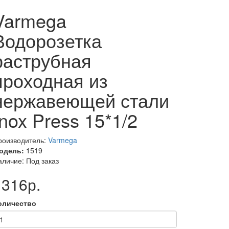
Varmega
Водорозетка
раструбная
проходная из
нержавеющей стали
Inox Press 15*1/2
роизводитель:
Varmega
одель:
1519
аличие: Под заказ
1316р.
оличество