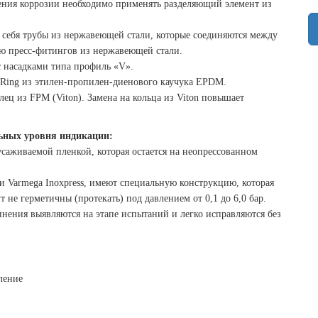
ения коррозии необходимо применять разделяющий элемент из
в себя трубы из нержавеющей стали, которые соединяются между
ю пресс-фитингов из нержавеющей стали.
 насадками типа профиль «V».
-Ring из этилен-пропилен-диенового каучука EPDM.
ец из FPM (Viton). Замена на кольца из Viton повышает
льных уровня индикации:
саживаемой пленкой, которая остается на неопрессованном
и Varmega Inoxpress, имеют специальную конструкцию, которая
 не герметичны (протекать) под давлением от 0,1 до 6,0 бар.
инения выявляются на этапе испытаний и легко исправляются без
ление