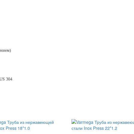
ением)
US 304