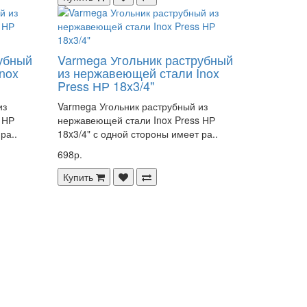
убный
Varmega Угольник раструбный
nox
из нержавеющей стали Inox
Press НР 18x3/4"
из
Varmega Угольник раструбный из
 НР
нержавеющей стали Inox Press НР
ра..
18x3/4" с одной стороны имеет ра..
698р.
Купить