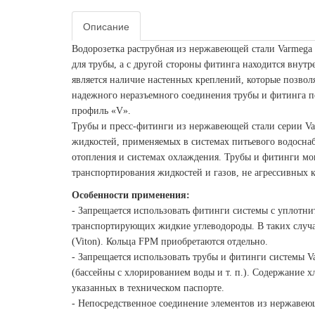
Описание
Водорозетка раструбная из нержавеющей стали Varmega 
для трубы, а с другой стороны фитинга находится внут
является наличие настенных креплений, которые позво
надежного неразъемного соединения трубы и фитинга п
профиль «V».
Трубы и пресс-фитинги из нержавеющей стали серии Var
жидкостей, применяемых в системах питьевого водосна
отопления и системах охлаждения. Трубы и фитинги мог
транспортирования жидкостей и газов, не агрессивных 
Особенности применения:
- Запрещается использовать фитинги системы с уплотн
транспортирующих жидкие углеводороды. В таких случа
(Viton). Кольца FPM приобретаются отдельно.
- Запрещается использовать трубы и фитинги системы V
(бассейны с хлорированием воды и т. п.). Содержание 
указанных в техническом паспорте.
- Непосредственное соединение элементов из нержавею