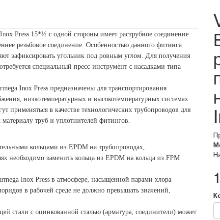
Inox Press 15*½ с одной стороны имеет раструбное соединение
реннее резьбовое соединение. Особенностью данного фитинга
ляют зафиксировать угольник под ровным углом. Для получения
отребуется специальный пресс-инструмент с насадками типа
mega Inox Press предназначены для транспортирования
бжения, низкотемпературных и высокотемпературных системах
ут применяться в качестве технологических трубопроводов для
к материалу труб и уплотнителей фитингов.
П
М
ительными кольцами из EPDM на трубопроводах,
Н
ях необходимо заменить кольца из EPDM на кольца из FPM
armega Inox Press в атмосфере, насыщенной парами хлора
хлоридов в рабочей среде не должно превышать значений,
К
щей стали с оцинкованной сталью (арматура, соединители) может