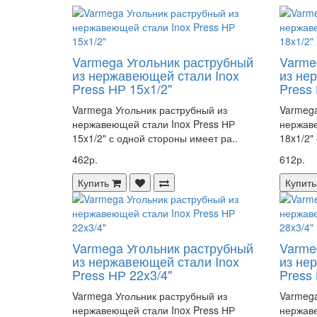
Varmega Угольник раструбный
Varme
из нержавеющей стали Inox
из не
Press НР 15x1/2"
Press 
Varmega Угольник раструбный из
Varmega
нержавеющей стали Inox Press НР
нержаве
15x1/2" с одной стороны имеет ра..
18x1/2"
462р.
612р.
Купить
Купить
Varmega Угольник раструбный
Varme
из нержавеющей стали Inox
из не
Press НР 22x3/4"
Press 
Varmega Угольник раструбный из
Varmega
нержавеющей стали Inox Press НР
нержаве