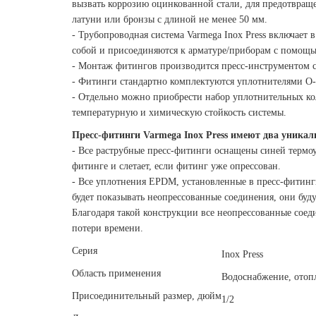
вызвать коррозию оцинкованной стали, для предотвращ
латуни или бронзы с длиной не менее 50 мм.
- Трубопроводная система Varmega Inox Press включает 
собой и присоединяются к арматуре/приборам с помощь
- Монтаж фитингов производится пресс-инструментом с
- Фитинги стандартно комплектуются уплотнителями O
- Отдельно можно приобрести набор уплотнительных кол
температурную и химическую стойкость системы.
Пресс-фитинги Varmega Inox Press имеют два уника
- Все раструбные пресс-фитинги оснащены синей термоу
фитинге и слетает, если фитинг уже опрессован.
- Все уплотнения EPDM, установленные в пресс-фитинг
будет показывать неопрессованные соединения, они будут
Благодаря такой конструкции все неопрессованные соед
потери времени.
Серия
Inox Press
Область применения
Водоснабжение, отоп
Присоединительный размер, дюйм
1/2