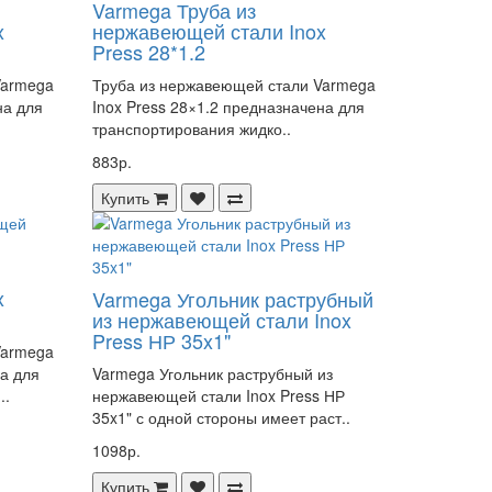
Varmega Труба из
x
нержавеющей стали Inox
Press 28*1.2
Varmega
Труба из нержавеющей стали Varmega
на для
Inox Press 28×1.2 предназначена для
транспортирования жидко..
883р.
Купить
x
Varmega Угольник раструбный
из нержавеющей стали Inox
Press НР 35x1"
Varmega
на для
Varmega Угольник раструбный из
..
нержавеющей стали Inox Press НР
35x1" с одной стороны имеет раст..
1098р.
Купить