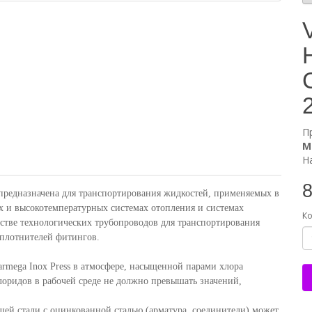
П
М
Н
8
 предназначена для транспортирования жидкостей, применяемых в
х и высокотемпературных системах отопления и системах
Ко
естве технологических трубопроводов для транспортирования
уплотнителей фитингов.
armega Inox Press в атмосфере, насыщенной парами хлора
хлоридов в рабочей среде не должно превышать значений,
щей стали с оцинкованной сталью (арматура, соединители) может