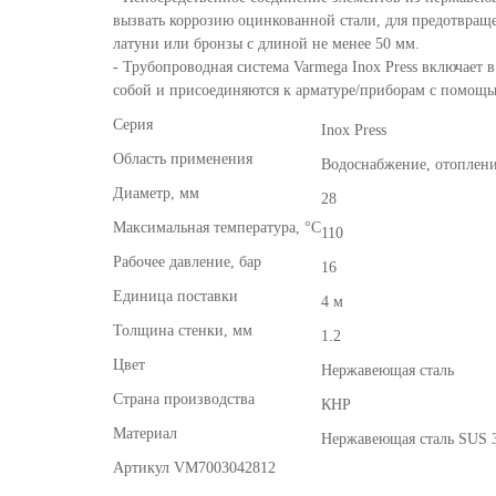
вызвать коррозию оцинкованной стали, для предотвращ
латуни или бронзы с длиной не менее 50 мм.
- Трубопроводная система Varmega Inox Press включает 
собой и присоединяются к арматуре/приборам с помощь
Серия
Inox Press
Область применения
Водоснабжение, отоплен
Диаметр, мм
28
Максимальная температура, °С
110
Рабочее давление, бар
16
Единица поставки
4 м
Толщина стенки, мм
1.2
Цвет
Нержавеющая сталь
Страна производства
КНР
Материал
Нержавеющая сталь SUS 
Артикул
VM7003042812