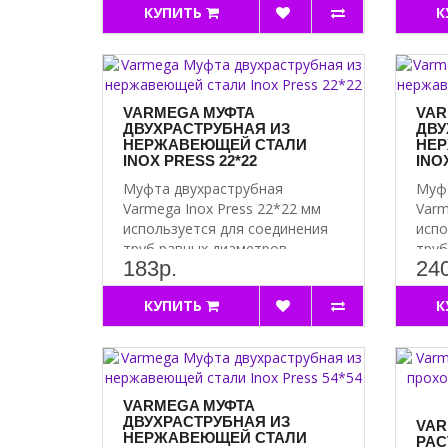
КУПИТЬ
К
VARMEGA МУФТА
VAR
ДВУХРАСТРУБНАЯ ИЗ
ДВУ
НЕРЖАВЕЮЩЕЙ СТАЛИ
НЕР
INOX PRESS 22*22
INO
Муфта двухраструбная
Муфт
Varmega Inox Press 22*22 мм
Varm
используется для соединения
испо
труб равных диаметров. ..
труб
183р.
240
КУПИТЬ
К
VARMEGA МУФТА
ДВУХРАСТРУБНАЯ ИЗ
VAR
НЕРЖАВЕЮЩЕЙ СТАЛИ
РАС