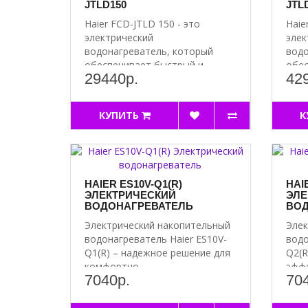
JTLD150
JTL
Haier FCD-JTLD 150 - это
Haie
электрический
элек
водонагреватель, который
водо
обеспечивает быстрый и
обес
29440р.
42
эффективный н..
эффе
КУПИТЬ
К
HAIER ES10V-Q1(R)
HAI
ЭЛЕКТРИЧЕСКИЙ
ЭЛЕ
ВОДОНАГРЕВАТЕЛЬ
ВОД
Электрический накопительный
Элек
водонагреватель Haier ES10V-
водо
Q1(R) – надежное решение для
Q2(R
комфортно..
эффе
7040р.
70