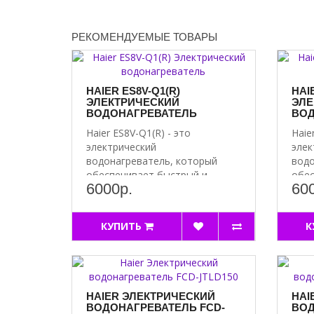
РЕКОМЕНДУЕМЫЕ ТОВАРЫ
HAIER ES8V-Q1(R)
HAI
ЭЛЕКТРИЧЕСКИЙ
ЭЛЕ
ВОДОНАГРЕВАТЕЛЬ
ВОД
Haier ES8V-Q1(R) - это
Haie
электрический
элек
водонагреватель, который
водо
обеспечивает быстрый и
обес
6000р.
60
эффективный наг..
эффе
КУПИТЬ
К
HAIER ЭЛЕКТРИЧЕСКИЙ
HAI
ВОДОНАГРЕВАТЕЛЬ FCD-
ВОД