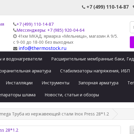
+7 (499) 110-14-87
+7 (499) 110-14-87
Мессенджеры: +7 (985) 920-04-64
41км МКАД, ярмарка «Мельница», магазин А 9/5.
с 9-00 до 18-00 без выходных
info@thermostock.ru
 и водонагреватели
Расширительные мембранные баки, Ги
охранительная арматура
Стабилизаторы напряжения, ИБП
Инсталляции
Инструменты
Запорная арматура
Те
сепараторы шлама
Новости, статьи и обзоры
rmega Труба из нержавеющей стали Inox Press 28*1.2