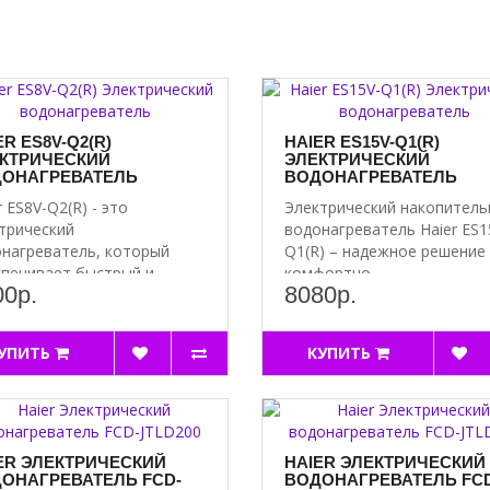
ER ES8V-Q2(R)
HAIER ES15V-Q1(R)
КТРИЧЕСКИЙ
ЭЛЕКТРИЧЕСКИЙ
ОНАГРЕВАТЕЛЬ
ВОДОНАГРЕВАТЕЛЬ
r ES8V-Q2(R) - это
Электрический накопител
трический
водонагреватель Haier ES1
нагреватель, который
Q1(R) – надежное решение
печивает быстрый и
комфортно..
00р.
8080р.
ктивный наг..
УПИТЬ
КУПИТЬ
ER ЭЛЕКТРИЧЕСКИЙ
HAIER ЭЛЕКТРИЧЕСКИЙ
ОНАГРЕВАТЕЛЬ FCD-
ВОДОНАГРЕВАТЕЛЬ FC