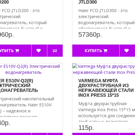
D200
JTLD300
r FCD-JTLD200 - это
Haier FCD-JTLD300 - это
трический
электрический
нагреватель, который
водонагреватель, который
печивает быстрый и
обеспечивает быстрый и
960р.
57360р.
ктивный на..
эффективный на..
УПИТЬ
КУПИТЬ
ER ES10V-Q2(R)
VARMEGA МУФТА
КТРИЧЕСКИЙ
ДВУХРАСТРУБНАЯ ИЗ
ОНАГРЕВАТЕЛЬ
НЕРЖАВЕЮЩЕЙ СТАЛИ
INOX PRESS 15*15
трический накопительный
Муфта двухраструбная
нагреватель Haier ES10V-
Varmega Inox Press 15*15 
) – надежное и
используется для соедине
ктивное решение..
труб равных диаметров. ..
40р.
115р.