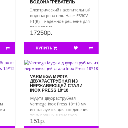
ВОДОНАГРЕВАТЕЛЬ
Электрический накопительный
водонагреватель Haier ES50V-
F1(R) – надежное решение для
комфортно..
17250р.
КУПИТЬ
VARMEGA МУФТА
ДВУХРАСТРУБНАЯ ИЗ
НЕРЖАВЕЮЩЕЙ СТАЛИ
INOX PRESS 18*18
Муфта двухраструбная
мм
Varmega Inox Press 18*18 мм
ния
используется для соединения
труб равных диаметров. ..
151р.