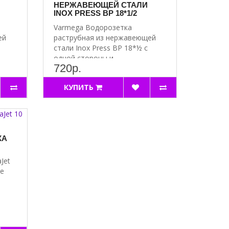
НЕРЖАВЕЮЩЕЙ СТАЛИ
INOX PRESS ВР 18*1/2
Varmega Водорозетка
ей
раструбная из нержавеющей
стали Inox Press ВР 18*½ с
одной стороны и..
720р.
КУПИТЬ
КА
Jet
е