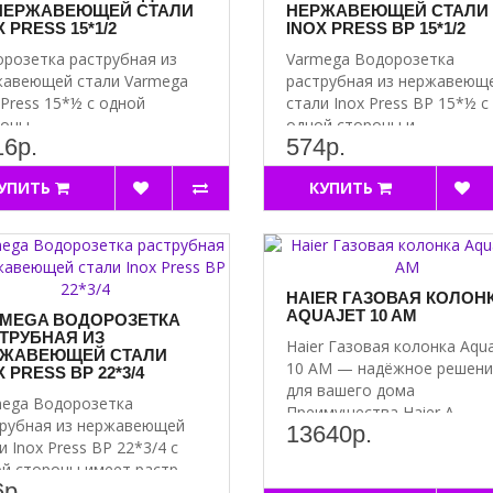
НЕРЖАВЕЮЩЕЙ СТАЛИ
НЕРЖАВЕЮЩЕЙ СТАЛИ
 PRESS 15*1/2
INOX PRESS ВР 15*1/2
розетка раструбная из
Varmega Водорозетка
авеющей стали Varmega
раструбная из нержавеющ
 Press 15*½ с одной
стали Inox Press ВР 15*½ с
оны..
одной стороны и..
16р.
574р.
УПИТЬ
КУПИТЬ
HAIER ГАЗОВАЯ КОЛОН
AQUAJET 10 AM
MEGA ВОДОРОЗЕТКА
ТРУБНАЯ ИЗ
Haier Газовая колонка Aqua
ЖАВЕЮЩЕЙ СТАЛИ
10 AM — надёжное решени
X PRESS ВР 22*3/4
для вашего дома
ega Водорозетка
Преимущества Haier A..
рубная из нержавеющей
13640р.
и Inox Press ВР 22*3/4 с
й стороны имеет растр..
р.