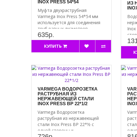
INOX PRESS 54*54
ИЗ 
INOX
Муфта двухраструбная
Varmega Inox Press 54*54 мм
Водо
используется для соединения
нерж
труб равных диаметров. ..
Inox
635р.
стор
13
КУПИТЬ
К
VARMEGA ВОДОРОЗЕТКА
VAR
РАСТРУБНАЯ ИЗ
РАС
НЕРЖАВЕЮЩЕЙ СТАЛИ
НЕР
INOX PRESS ВР 22*1/2
INO
Varmega Водорозетка
Varm
раструбная из нержавеющей
раст
стали Inox Press ВР 22*½ с
стал
одной стороны и..
одно
726р.
816