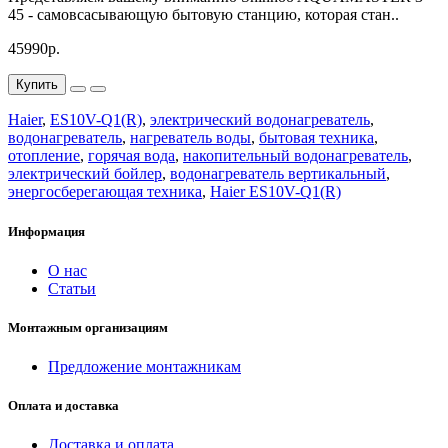
Электрический водонагреватель прямо сейчас и обеспечьте
45 - самовсасывающую бытовую станцию, которая стан..
себя и своих близких комфортом и теплом каждый день!
45990р.
Купить
Haier
,
ES10V-Q1(R)
,
электрический водонагреватель
,
водонагреватель
,
нагреватель воды
,
бытовая техника
,
отопление
,
горячая вода
,
накопительный водонагреватель
,
электрический бойлер
,
водонагреватель вертикальный
,
энергосберегающая техника
,
Haier ES10V-Q1(R)
Информация
О нас
Статьи
Монтажным организациям
Предложение монтажникам
Оплата и доставка
Доставка и оплата