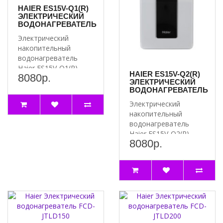
HAIER ES15V-Q1(R)
ЭЛЕКТРИЧЕСКИЙ
ВОДОНАГРЕВАТЕЛЬ
Электрический
накопительный
водонагреватель
Haier ES15V-Q1(R) –
HAIER ES15V-Q2(R)
8080р.
надежное решение
ЭЛЕКТРИЧЕСКИЙ
для комфортно..
ВОДОНАГРЕВАТЕЛЬ
Электрический
накопительный
водонагреватель
Haier ES15V-Q2(R) –
8080р.
надежное и
эффективное
решение..