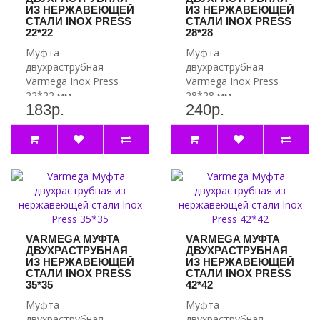
ИЗ НЕРЖАВЕЮЩЕЙ
ИЗ НЕРЖАВЕЮЩЕЙ
СТАЛИ INOX PRESS
СТАЛИ INOX PRESS
22*22
28*28
Муфта
Муфта
двухраструбная
двухраструбная
Varmega Inox Press
Varmega Inox Press
22*22 мм
28*28 мм
183р.
240р.
используется для
используется для
соединения труб
соединения труб
равных диаметров. ..
равных диаметров. ..
VARMEGA МУФТА
VARMEGA МУФТА
ДВУХРАСТРУБНАЯ
ДВУХРАСТРУБНАЯ
ИЗ НЕРЖАВЕЮЩЕЙ
ИЗ НЕРЖАВЕЮЩЕЙ
СТАЛИ INOX PRESS
СТАЛИ INOX PRESS
35*35
42*42
Муфта
Муфта
двухраструбная
двухраструбная