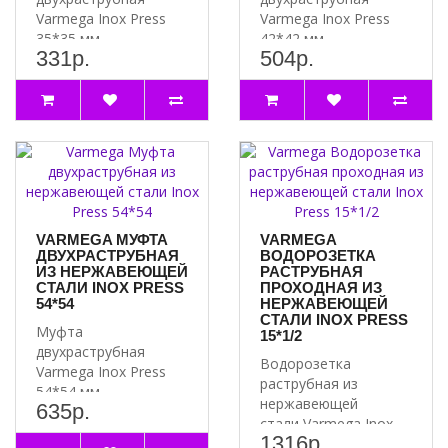
Varmega Inox Press
Varmega Inox Press
35*35 мм
42*42 мм
331р.
504р.
используется для
используется для
соединения труб
соединения труб
равных диаметров. ..
равных диаметров. ..
VARMEGA МУФТА
VARMEGA
ДВУХРАСТРУБНАЯ
ВОДОРОЗЕТКА
ИЗ НЕРЖАВЕЮЩЕЙ
РАСТРУБНАЯ
СТАЛИ INOX PRESS
ПРОХОДНАЯ ИЗ
54*54
НЕРЖАВЕЮЩЕЙ
СТАЛИ INOX PRESS
Муфта
15*1/2
двухраструбная
Водорозетка
Varmega Inox Press
раструбная из
54*54 мм
нержавеющей
635р.
используется для
стали Varmega Inox
соединения труб
1316р.
Press 15*½ с одной