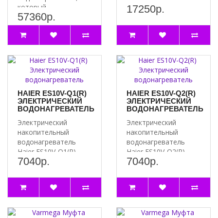
который
17250р.
надежное решение
57360р.
обеспечивает
для комфортно..
быстрый и
эффективный на..
HAIER ES10V-Q1(R)
HAIER ES10V-Q2(R)
ЭЛЕКТРИЧЕСКИЙ
ЭЛЕКТРИЧЕСКИЙ
ВОДОНАГРЕВАТЕЛЬ
ВОДОНАГРЕВАТЕЛЬ
Электрический
Электрический
накопительный
накопительный
водонагреватель
водонагреватель
Haier ES10V-Q1(R) –
Haier ES10V-Q2(R) –
7040р.
7040р.
надежное решение
надежное и
для комфортно..
эффективное
решение..