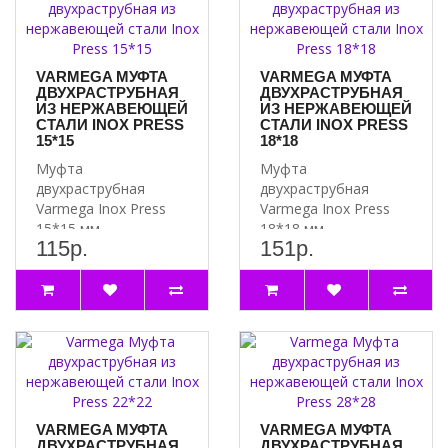
VARMEGA МУФТА
VARMEGA МУФТА
ДВУХРАСТРУБНАЯ
ДВУХРАСТРУБНАЯ
ИЗ НЕРЖАВЕЮЩЕЙ
ИЗ НЕРЖАВЕЮЩЕЙ
СТАЛИ INOX PRESS
СТАЛИ INOX PRESS
15*15
18*18
Муфта
Муфта
двухраструбная
двухраструбная
Varmega Inox Press
Varmega Inox Press
15*15 мм
18*18 мм
115р.
151р.
используется для
используется для
соединения труб
соединения труб
равных диаметров. ..
равных диаметров. ..
VARMEGA МУФТА
VARMEGA МУФТА
ДВУХРАСТРУБНАЯ
ДВУХРАСТРУБНАЯ