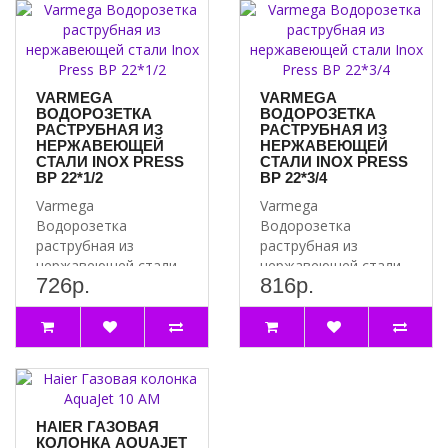
VARMEGA
VARMEGA
ВОДОРОЗЕТКА
ВОДОРОЗЕТКА
РАСТРУБНАЯ ИЗ
РАСТРУБНАЯ ИЗ
НЕРЖАВЕЮЩЕЙ
НЕРЖАВЕЮЩЕЙ
СТАЛИ INOX PRESS
СТАЛИ INOX PRESS
ВР 22*1/2
ВР 22*3/4
Varmega
Varmega
Водорозетка
Водорозетка
раструбная из
раструбная из
нержавеющей стали
нержавеющей стали
726р.
816р.
Inox Press ВР 22*½ с
Inox Press ВР 22*3/4 с
одной стороны и..
одной стороны имеет
растр..
HAIER ГАЗОВАЯ
КОЛОНКА AQUAJET