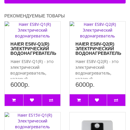
110
Рабочее давление, бар
16
РЕКОМЕНДУЕМЫЕ ТОВАРЫ
Единица поставки
4 м
Толщина стенки, мм
1.5
Цвет
Нержавеющая сталь
HAIER ES8V-Q1(R)
HAIER ES8V-Q2(R)
Страна производства
КНР
ЭЛЕКТРИЧЕСКИЙ
ЭЛЕКТРИЧЕСКИЙ
ВОДОНАГРЕВАТЕЛЬ
ВОДОНАГРЕВАТЕЛЬ
Материал
Нержавеющая сталь SUS 304
Haier ES8V-Q1(R) - это
Haier ES8V-Q2(R) - это
Артикул
VM7003044215
электрический
электрический
водонагреватель,
водонагреватель,
который
который
6000р.
6000р.
обеспечивает
обеспечивает
быстрый и
быстрый и
эффективный наг..
эффективный наг..