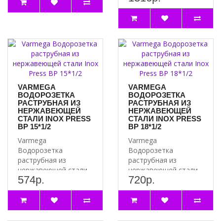
равных диаметров. ..
стороны..
VARMEGA
VARMEGA
ВОДОРОЗЕТКА
ВОДОРОЗЕТКА
РАСТРУБНАЯ ИЗ
РАСТРУБНАЯ ИЗ
НЕРЖАВЕЮЩЕЙ
НЕРЖАВЕЮЩЕЙ
СТАЛИ INOX PRESS
СТАЛИ INOX PRESS
ВР 15*1/2
ВР 18*1/2
Varmega
Varmega
Водорозетка
Водорозетка
раструбная из
раструбная из
нержавеющей стали
нержавеющей стали
574р.
720р.
Inox Press ВР 15*½ с
Inox Press ВР 18*½ с
одной стороны и..
одной стороны и..