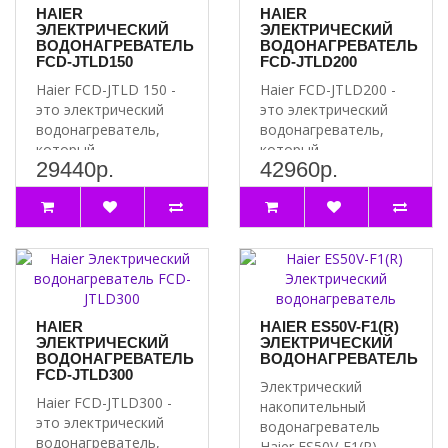
HAIER
HAIER
ЭЛЕКТРИЧЕСКИЙ
ЭЛЕКТРИЧЕСКИЙ
ВОДОНАГРЕВАТЕЛЬ
ВОДОНАГРЕВАТЕЛЬ
FCD-JTLD150
FCD-JTLD200
Haier FCD-JTLD 150 -
Haier FCD-JTLD200 -
это электрический
это электрический
водонагреватель,
водонагреватель,
который
который
29440р.
42960р.
обеспечивает
обеспечивает
быстрый и
быстрый и
эффективный н..
эффективный на..
HAIER
HAIER ES50V-F1(R)
ЭЛЕКТРИЧЕСКИЙ
ЭЛЕКТРИЧЕСКИЙ
ВОДОНАГРЕВАТЕЛЬ
ВОДОНАГРЕВАТЕЛЬ
FCD-JTLD300
Электрический
Haier FCD-JTLD300 -
накопительный
это электрический
водонагреватель
водонагреватель,
Haier ES50V-F1(R) –