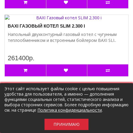
BAXI ГАЗОВЫЙ КОТЕЛ SLIM 2.300 I
Напольный двухконтурный газовый котел с чугунным
теплообменником и встроенным бойлером BAXI SLI..
261400р.
Этот сайт использует файлы cookie с целью повышения
удобства для пользователя, а именно — дополнения
функциями социальных сетей, статистического анализа и
BAXI ГОРИЗОНТАЛЬНЫЙ НАКОНЕЧНИК ДЛЯ
выбора сторонних сервисов. Более подробную информацию
КОАКСИАЛЬНОЙ ТРУБЫ
см. на странице
Политика конфиденциальности
.
Запчасть к коду KHG 714101810Артикул JJJ 5407990 Baxi
представляет горизонтальный наконеч..
ПРИНИМАЮ