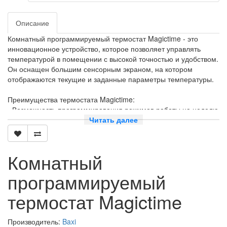
Описание
Комнатный программируемый термостат Magictime - это
инновационное устройство, которое позволяет управлять
температурой в помещении с высокой точностью и удобством.
Он оснащен большим сенсорным экраном, на котором
отображаются текущие и заданные параметры температуры.
Преимущества термостата Magictime:
- Возможность программирования режимов работы на неделю
вперед, что позволяет экономить энергию и деньги на
Читать далее
отопление или кондиционирование воздуха.
- Высокая точность измерения температуры, что обеспечивает
комфорт для пользователей.
Комнатный
- Удобный интерфейс и простота использования.
- Возможность удаленного управления через приложение на
программируемый
смартфоне или планшете.
- Поддержка различных типов систем отопления и
термостат Magictime
кондиционирования воздуха.
- Надежность и долговечность благодаря использованию
качественных материалов и компонентов.
Производитель:
Baxi