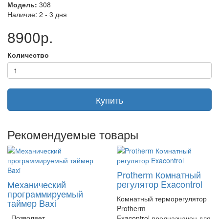
Модель:
308
В целом, термостат Magictime - это отличный выбор для тех,
Наличие: 2 - 3 дня
кто ценит комфорт и экономию энергии в своем доме или
8900р.
офисе.
Позволяет программировать температуру в помещении в
течение недели.
Количество
2 уровня регулирования температуры помещения.
Ручной или автоматический режимы работы.
Дискретность программирования: 15 минут.
Купить
Точность регулирования: 0,1С.
Режим "антизаморозки" (в положении "выключено").
Рекомендуемые товары
Артикул KHG71408671-
Protherm Комнатный
регулятор Exacontrol
Механический
программируемый
Комнатный терморегулятор
таймер Baxi
Protherm
Позволяет
Exacontrol предназначен для