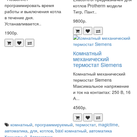
программировать время
котлов Protherm модели
работы и выключения котла
Тигр, Пант..
в течение дня.
9800р.
Устанавливается..
1900р.
Комнатный
механический
термостат Siemens
Комнатный механический
термостат Siemens
Максимальное напряжение
и ток на контактах: 250 В, 16
А...
4560р.
комнатный
,
программируемый
,
термостат
,
magictime
,
автоматика
,
для
,
котлов
,
baxi комнатный
,
автоматика
Комнатный
,
Автоматика