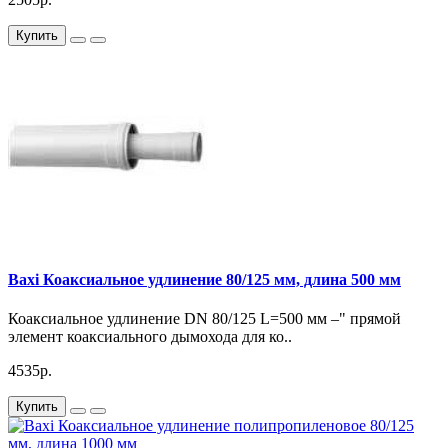
котла и безопасность его использования.
Купить
Baxi Коаксиальное удлинение 80/125 мм, длина 500 мм
Коаксиальное удлинение DN 80/125 L=500 мм –" прямой
элемент коаксиального дымохода для ко..
4535р.
Купить