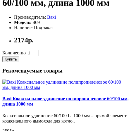
60/100 мм, длина 1000 мм
Baxi Коаксиальное удлинение 60/100 мм, длина 1000 мм - это
дополнительный элемент для коаксиальных систем отопления
и горячего водоснабжения. Оно обеспечивает эффективный
Производитель:
Baxi
отвод продуктов сгорания и притока свежего воздуха, что
Модель:
469
способствует стабильной работе котла и повышает
Наличие: Под заказ
безопасность использования.
2174р.
Преимущества коаксиального удлинения:
- Увеличивает эффективность работы котла за счет
оптимального соотношения притока свежего воздуха и отвода
Количество
продуктов сгорания.
Купить
- Обеспечивает стабильную работу котла, предотвращая
перегрев и перебои в работе.
Рекомендуемые товары
- Улучшает безопасность использования котла, так как
исключает возможность попадания продуктов сгорания в
помещение.
- Удобно в установке и эксплуатации, так как имеет
стандартные размеры и легко монтируется.
Baxi Коаксиальное удлинение полипропиленовое 60/100 мм,
- Изготовлено из качественных материалов, что обеспечивает
длина 1000 мм
долговечность и надежность работы.
Коаксиальное удлинение 60/100 L=1000 мм – прямой элемент
Коаксиальное удлинение Baxi - это надежный и эффективный
коаксиального дымохода для котло..
элемент для коаксиальных систем отопления и горячего
водоснабжения, который обеспечивает стабильную работу
2505р.