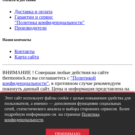
Доставка и оплата
Гарантии и сервис
"Политика конфиденциальности"
Производители
Наши контакты
Контакты
Карта сайта
ВНИМАНИЕ ! Совершая любые действия на сайте
thermostock.ru вы соглашаетесь с
"Политикой
конфиденциальности"
, в противном случае рекомендуем
покинуть данный сайт. Цены и информация представлена на
данном сайте в ознакомительных целях и не являются
Этот сайт использует файлы cookie с целью повышения удобства для
публичной офертой ни при каких обстоятельствах!
пользователя, а именно — дополнения функциями социальных
ТермоСток - все для отопления и водоснабжения © 2026
сетей, статистического анализа и выбора сторонних сервисов. Более
подробную информацию см. на странице
Политика
конфиденциальности
.
ПРИНИМАЮ