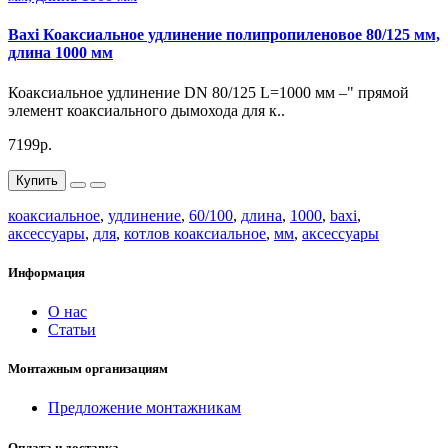
Baxi Коаксиальное удлинение полипропиленовое 80/125 мм,
длина 1000 мм
Коаксиальное удлинение DN 80/125 L=1000 мм –" прямой
элемент коаксиального дымохода для к..
7199р.
Купить
коаксиальное
,
удлинение
,
60/100
,
длина
,
1000
,
baxi
,
аксессуары
,
для
,
котлов коаксиальное
,
мм
,
аксессуары
Информация
О нас
Статьи
Монтажным организациям
Предложение монтажникам
Оплата и доставка