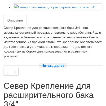
Описание
Север Крепление для расширительного бака 3/4 - это
высококачественный продукт, специально разработанный для
надежного и безопасного крепления расширительных баков.
Изготовленное из прочной стали, это крепление обеспечивает
долговечность и устойчивость к коррозии, что делает его
идеальным выбором для использования в различных
условиях.
Основные характеристики:
Читать далее
- Материал: сталь
- Диаметр: 3/4
- Устойчивость к коррозии
Север Крепление для
- Надежность и долговечность
расширительного бака
Преимущества:
- Прочное и надежное крепление для расширительного бака
3/4"
- Устойчивость к коррозии, что увеличивает срок службы