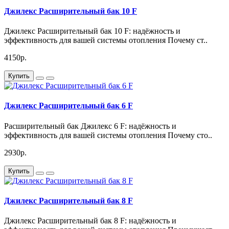
Джилекс Расширительный бак 10 F
Принцип работы основан на разделении внутреннего объёма
бака мембраной на две части: одна для воды, другая для
Джилекс Расширительный бак 10 F: надёжность и
воздуха. При увеличении давления в системе вода поступает
эффективность для вашей системы отопления Почему ст..
в расширительный бак, а воздух сжимается, что позволяет
поддерживать стабильное давление в системе.
4150р.
Гарантия качества
Купить
Приобретая Джилекс Расширительный бак 12 F, вы получаете
не только высококачественное оборудование, но и гарантию
Джилекс Расширительный бак 6 F
от производителя. Мы уверены в надёжности нашей
продукции и готовы предоставить вам все необходимые
Расширительный бак Джилекс 6 F: надёжность и
документы и сертификаты.
эффективность для вашей системы отопления Почему сто..
2930р.
Купить
Джилекс Расширительный бак 8 F
Джилекс Расширительный бак 8 F: надёжность и