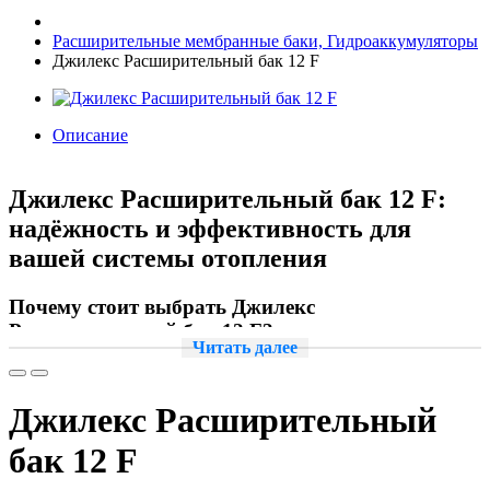
Расширительные мембранные баки, Гидроаккумуляторы
Джилекс Расширительный бак 12 F
Описание
Джилекс Расширительный бак 12 F:
надёжность и эффективность для
вашей системы отопления
Почему стоит выбрать Джилекс
Расширительный бак 12 F?
Читать далее
Гидроаккумулятор Джилекс 12 F — это высококачественное
оборудование, которое обеспечивает стабильность работы
Джилекс Расширительный
системы отопления или водоснабжения. Он предназначен для
компенсации давления в системах с изменяющимся объёмом
бак 12 F
жидкости, что особенно важно в условиях перепадов
температур.