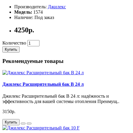
Преимущества Джилекс Расширительный бак 12 F:
Производитель:
Джилекс
Модель:
1574
Наличие: Под заказ
Надёжность:
высококачественные материалы и
продуманная конструкция гарантируют долгий срок
4250р.
службы.
Эффективность:
оптимальное распределение давления
в системе способствует её бесперебойной работе.
Количество
Простота установки:
компактный дизайн и лёгкость
Купить
монтажа делают этот расширительный бак идеальным
выбором для любых систем.
Рекомендуемые товары
Технические характеристики
Характеристика
Значение
Джилекс Расширительный бак В 24 л
Объём
12 литров
Максимальное
Соответствует стандартам
Джилекс Расширительный бак В 24 л: надёжность и
давление
безопасности, 3 б
эффективность для вашей системы отопления Преимущ..
Материал мембраны
Эластичная и долговечная резина
Стандартные размеры для удобства
3150р.
Подключение
монтажа
Купить
Как работает Джилекс Расширительный бак 12 F?