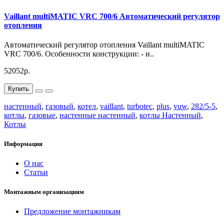
Vaillant multiMATIC VRC 700/6 Автоматический регулятор
отопления
Диаметр подключения ГВС:
3/4"
Автоматический регулятор отопления Vaillant multiMATIC
VRC 700/6. Особенности конструкции: - и..
Тип топлива:
природный газ
52052р.
Установка:
настенная
Купить
настенный
,
газовый
,
котел
,
vaillant
,
turbotec
,
plus
,
vuw
,
282/5-5
,
котлы
,
газовые
,
настенные настенный
,
котлы Настенный
,
Артикул 0010015264
Котлы
Информация
О нас
Статьи
Монтажным организациям
Предложение монтажникам