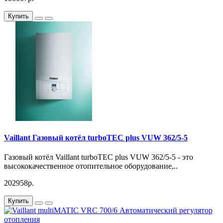
отопления
Купить
- электронное зажигание и управление всеми функциями
- присоединительный комплект в объеме поставки
- встроенный коммутационный модуль для интерфейса
стандарта eBus
Размер:
800 / 440 / 338
Мощность:
9,4-28,9 кВт
Vaillant Газовый котёл turboTEC plus VUW 362/5-5
Напряжение:
220/230
Газовый котёл Vaillant turboTEC plus VUW 362/5-5 - это
высококачественное отопительное оборудование,..
202958р.
Камера сгорания:
закрытая
Купить
Диаметр дымохода:
60/100 мм