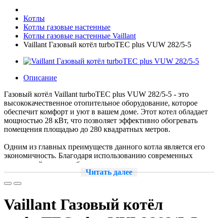
Котлы
Котлы газовые настенные
Котлы газовые настенные Vaillant
Vaillant Газовый котёл turboTEC plus VUW 282/5-5
Описание
Газовый котёл Vaillant turboTEC plus VUW 282/5-5 - это
высококачественное отопительное оборудование, которое
обеспечит комфорт и уют в вашем доме. Этот котел обладает
мощностью 28 кВт, что позволяет эффективно обогревать
помещения площадью до 280 квадратных метров.
Одним из главных преимуществ данного котла является его
экономичность. Благодаря использованию современных
технологий, он потребляет минимальное количество газа, что
Читать далее
позволяет значительно снизить затраты на отопление.
Кроме того, Vaillant turboTEC plus VUW 282/5-5 отличается
высокой надежностью и долговечностью. Он изготовлен из
Vaillant Газовый котёл
высококачественных материалов, что обеспечивает его
устойчивость к коррозии и другим видам износа.