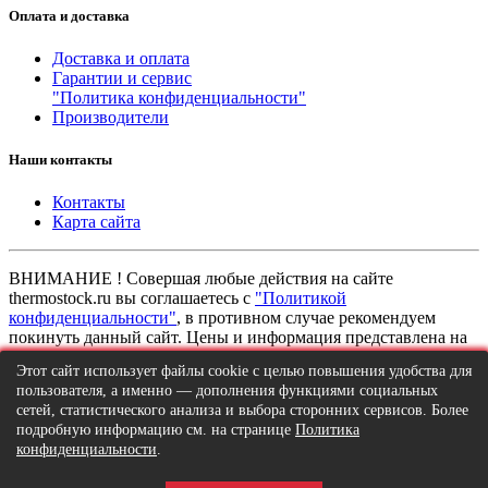
Оплата и доставка
Доставка и оплата
Гарантии и сервис
"Политика конфиденциальности"
Производители
Наши контакты
Контакты
Карта сайта
ВНИМАНИЕ ! Совершая любые действия на сайте
thermostock.ru вы соглашаетесь с
"Политикой
конфиденциальности"
, в противном случае рекомендуем
покинуть данный сайт. Цены и информация представлена на
данном сайте в ознакомительных целях и не являются
Этот сайт использует файлы cookie с целью повышения удобства для
публичной офертой ни при каких обстоятельствах!
пользователя, а именно — дополнения функциями социальных
ТермоСток - все для отопления и водоснабжения © 2026
сетей, статистического анализа и выбора сторонних сервисов. Более
подробную информацию см. на странице
Политика
конфиденциальности
.