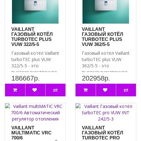
- дисплей жидкокристаллический с подсветкой, управляется
кнопками
- внутреннее программное обеспечение для контроля
состояния, настройка параметров и поиск неисправностей
VAILLANT
VAILLANT
ГАЗОВЫЙ КОТЁЛ
ГАЗОВЫЙ КОТЁЛ
- встроенный пластинчатый теплообменник для нагрева
TURBOTEC PLUS
TURBOTEC PLUS
горячей воды
VUW 322/5-5
VUW 362/5-5
- встроенный циркуляционный насос с автоматическим
Газовый котёл Vaillant
Газовый котёл Vaillant
переключением ступеней, закрытый расширительный бак,
turboTEC plus VUW
turboTEC plus VUW
автоматический воздухоотводчик, автоматический
322/5-5 - это
362/5-5 - это
настраиваемый перепускной вентиль, предохранительный
высококачественное
высококачественное
186667р.
202958р.
вентиль, приоритетный переключающий вентиль с
отопительное
отопительное
оборудование,..
оборудование,..
электроприводом
- интеллектуалльный контроль давления в системе
отопления
- первичный теплообменник из меди со средним КПД >91%
- горелка из хромоникелевой стали
VAILLANT
VAILLANT
- действует постоянная защита от замерзания
MULTIMATIC VRC
ГАЗОВЫЙ КОТЁЛ
700/6
TURBOTEC PRO
- защита от заклинивания насоса и 3-х ходового вентиля