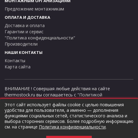
МОНТАЖНЫМ ОРГАНИЗАЦИЯМ
Артикул 0010015262
Предложение монтажникам
ОПЛАТА И ДОСТАВКА
Доставка и оплата
Гарантии и сервис
"Политика конфиденциальности"
Производители
НАШИ КОНТАКТЫ
Контакты
Карта сайта
ВНИМАНИЕ ! Совершая любые действия на сайте
thermostock.ru вы соглашаетесь с
"Политикой
конфиденциальности"
, в противном случае рекомендуем
Этот сайт использует файлы cookie с целью повышения
покинуть данный сайт. Цены и информация представлена на
удобства для пользователя, а именно — дополнения
данном сайте в ознакомительных целях и не являются
функциями социальных сетей, статистического анализа и
публичной офертой ни при каких обстоятельствах!
выбора сторонних сервисов. Более подробную информацию
ТермоСток - все для отопления и водоснабжения © 2026
см. на странице
Политика конфиденциальности
.