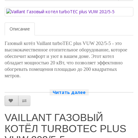
Описание
Газовый котёл Vaillant turboTEC plus VUW 202/5-5 - это
высококачественное отопительное оборудование, которое
обеспечит комфорт и уют в вашем доме. Этот котел
обладает мощностью 20 кВт, что позволяет эффективно
обогревать помещения площадью до 200 квадратных
метров.
Одним из главных преимуществ Vaillant turboTEC plus VUW
Читать далее
202/5-5 является его экономичность. Котел оснащен
современной системой управления, которая позволяет точно
регулировать температуру и мощность, что снижает расход
газа и уменьшает затраты на отопление.
VAILLANT ГАЗОВЫЙ
КОТЁЛ TURBOTEC PLUS
Кроме того, Vaillant turboTEC plus VUW 202/5-5 отличается
высокой надежностью и долговечностью. Корпус котла