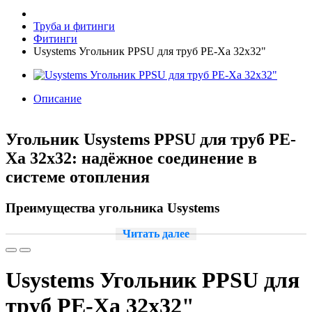
Труба и фитинги
Фитинги
Usystems Угольник PPSU для труб PE-Xa 32x32"
Описание
Угольник Usystems PPSU для труб PE-
Xa 32x32: надёжное соединение в
системе отопления
Преимущества угольника Usystems
Читать далее
Угольник Usystems PPSU предназначен для использования в
системах отопления с трубами PE-Xa. Этот
высококачественный продукт обеспечивает надёжное и
герметичное соединение, что гарантирует долговечность и
Usystems Угольник PPSU для
безопасность вашей системы.
труб PE-Xa 32x32"
Почему стоит выбрать угольник Usystems?