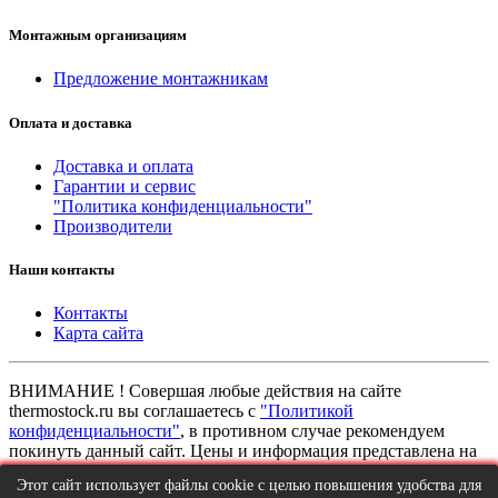
Монтажным организациям
Предложение монтажникам
Оплата и доставка
Доставка и оплата
Гарантии и сервис
"Политика конфиденциальности"
Производители
Наши контакты
Контакты
Карта сайта
ВНИМАНИЕ ! Совершая любые действия на сайте
thermostock.ru вы соглашаетесь с
"Политикой
конфиденциальности"
, в противном случае рекомендуем
покинуть данный сайт. Цены и информация представлена на
данном сайте в ознакомительных целях и не являются
Этот сайт использует файлы cookie с целью повышения удобства для
публичной офертой ни при каких обстоятельствах!