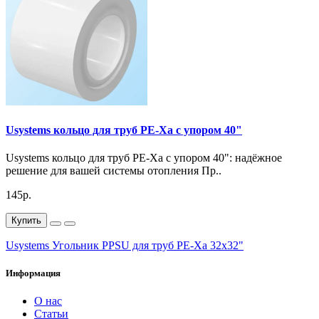
Usystems кольцо для труб PE-Xa с упором 40"
Usystems кольцо для труб PE-Xa с упором 40": надёжное
решение для вашей системы отопления Пр..
145р.
Купить
Usystems Угольник PPSU для труб PE-Xa 32x32"
Информация
О нас
Статьи