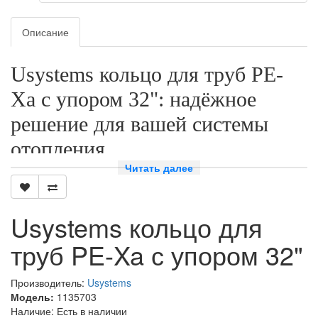
Описание
Usystems кольцо для труб PE-
Xa с упором 32": надёжное
решение для вашей системы
отопления
Читать далее
Преимущества кольца Usystems
Кольцо для труб PE-Xa с упором от Usystems — это
Usystems кольцо для
высококачественный продукт, который обеспечивает надёжное
соединение труб в системе отопления. Оно изготовлено из
труб PE-Xa с упором 32"
прочного материала, который устойчив к коррозии и механическим
повреждениям.
Производитель:
Usystems
Почему стоит выбрать кольцо Usystems?
Модель:
1135703
Наличие: Есть в наличии
Надёжность:
кольцо обеспечивает герметичное соединение