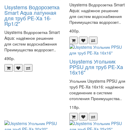
Usystems Водорозетка Smart
Usystems Водорозетка
легко установить кольцо на трубу.
Aqua: надёжное решение
Smart Aqua латунная
Подготовьте трубу: очистите её от грязи и ржавчины.
для систем водоснабжения
для труб PE-Xa 16-
Наденьте кольцо на трубу.
Преимущества водорозет..
Rp1/2"
Убедитесь, что кольцо плотно прилегает к трубе.
400р.
Usystems Водорозетка Smart
Aqua: надёжное решение
Гарантия качества
для систем водоснабжения
Преимущества водорозет..
Usystems гарантирует качество своего продукта. Если вы
обнаружите какие-либо дефекты или проблемы с кольцом, вы
490р.
Usystems Угольник
можете обратиться в службу поддержки Usystems для получения
PPSU для труб PE-Xa
помощи.
16x16"
Артикул 1135703
Угольник Usystems PPSU для
труб PE-Xa 16x16: надёжное
соединение в системе
отопления Преимущества..
118р.