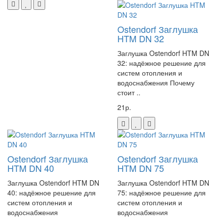
идеальным выбором как для частного использования, так и для
коммерческих объектов.
Ostendorf Заглушка
Рекомендации по установке:
HTM DN 32
• Обеспечить доступ для обслуживания
• Установить на ровной поверхности
Заглушка Ostendorf HTM DN
• Обеспечить подключение к электросети
32: надёжное решение для
систем отопления и
• Предусмотреть дренаж для аварийного сброса
водоснабжения Почему
• Соблюдать минимальные зазоры для охлаждения
стоит ..
Экономические преимущества:
21р.
-Экономия на дорогостоящем ремонте канализации
-Снижение затрат на монтаж
-Минимизация коммунальных платежей
-Долгосрочные инвестиции в комфорт
-Отсутствие необходимости в частой замене
Ostendorf Заглушка
Ostendorf Заглушка
HTM DN 40
HTM DN 75
Не позволяйте особенностям планировки мешать комфортному
проживанию – доверьтесь проверенному решению от признанного
Заглушка Ostendorf HTM DN
Заглушка Ostendorf HTM DN
лидера в области насосного оборудования. SFA SANIDOUCHE –
40: надёжное решение для
75: надёжное решение для
систем отопления и
систем отопления и
ваш путь к современному и удобному водоотведению!
водоснабжения
водоснабжения
Артикул D60