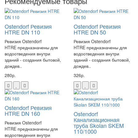
Рекомендуемые товары
Рекомендуемый диаметр выпускной трубы
32 мм
Мощность двигателя
250 Вт
Напряжение источника питания
220–240 В, 50 Гц
Ostendorf Ревизия
Ostendorf Ревизия
HTRE DN 110
HTRE DN 50
Класс электробезопасности
1
Ревизия Ostendorf
Ревизия Ostendorf
Класс IP-защиты
IP44
HTRE предназначены для
HTRE предназначены для
водоотведения внутри
водоотведения внутри
Максимальный горизонтальный выпуск
40 м
зданий - создания бытовой,
зданий - создания бытовой,
Максимальный вертикальный выпуск
4 м
дождев..
дождев..
Уровень активации
65 мм
280р.
326р.
Ключевые особенности:
✓ Производительность: до 150 литров в минуту
✓ Встроенная система измельчения
Ostendorf Ревизия
✓ Автоматическое включение/выключение
HTRE DN 160
Ostendorf
✓ Защита от сухого хода
Канализационная
Ревизия Ostendorf
труба Skolan SKEM
✓ Низкий уровень шума при работе
HTRE предназначены для
110/1000
✓ Энергоэффективный двигатель
водоотведения внутри