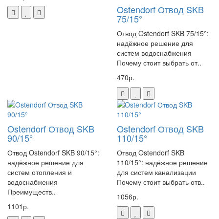
рукомойника/умывальника
Ostendorf Отвод SKB
75/15°
• Компактные размеры – легко помещается под душевой кабиной
• Простота монтажа – не требует специальных навыков
Отвод Ostendorf SKB 75/15°:
• Надёжность конструкции – гарантия 2 года
надёжное решение для
• Экономичность в эксплуатации – низкое энергопотребление
систем водоснабжения
• Бесшумность работы – не мешает повседневным делам
Почему стоит выбрать от..
• Долговечность – качественные материалы и комплектующие
470р.
alt :
Каталог насосов SFA(pdf)
Система защиты:
Автоматический поплавковый выключатель
Защита от перегрева
Ostendorf Отвод SKB
Ostendorf Отвод SKB
Защита от сухого хода
90/15°
110/15°
Предохранительное реле
Защита от засорения (система измельчения)
Отвод Ostendorf SKB 90/15°:
Отвод Ostendorf SKB
надёжное решение для
110/15°: надёжное решение
SFA SANIDOUCHE – это современное решение для организации
систем отопления и
для систем канализации
водоотведения в любых условиях. Благодаря продуманной
водоснабжения
Почему стоит выбрать отв..
конструкции и высокому качеству исполнения, этот насос станет
Преимуществ..
1056р.
надежным помощником на долгие годы. Простота установки,
1101р.
минимальное обслуживание и высокая эффективность делают его