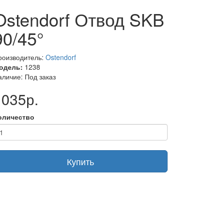
Ostendorf Отвод SKB
90/45°
роизводитель:
Ostendorf
одель:
1238
аличие: Под заказ
1035р.
оличество
Купить