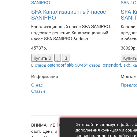
SFA Канализационный насос
SFA К
SANIPRO
SANI
Канализационный насос SFA SANIPRO:
Канали
надежное решение Канализационный
предназ
насос SFA SANIPRO &ndash..
и обесп
45737р.
38929р.
Купить
Купить
отвод ostendorf skb 90/45° отвод
,
ostendorf
,
skb
,
к
Информация
Монтаж
О нас
Предло
Статьи
Этот сайт использует файлы 
ВНИМАНИЕ ! Совершая любые действия на сайте th
дополнения функциями социал
сайт. Цены и информация представлена на данном 
сервисов. Более подробную 