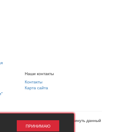
ая
Наши контакты
Контакты
Карта сайта
и"
, в противном случае рекомендуем покинуть данный
ПРИНИМАЮ
ни при каких обстоятельствах!