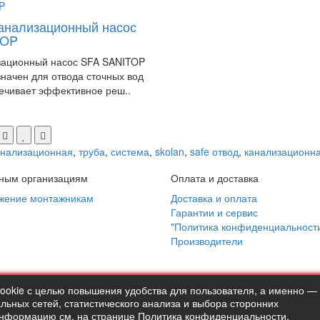
анализационный насос
TOP
зационный насос SFA SANITOP
начен для отвода сточных вод
ечивает эффективное реш..
анализационная
,
труба
,
система
,
skolan
,
safe отвод
,
канализационн
ным организациям
Оплата и доставка
жение монтажникам
Доставка и оплата
Гарантии и сервис
"Политика конфиденциальност
Производители
cookie с целью повышения удобства для пользователя, а именно —
ermostock.ru вы соглашаетесь с
"Политикой конфиденциальности"
ьных сетей, статистического анализа и выбора сторонних
сайте в ознакомительных целях и не являются публичной офертой 
информацию см. на странице
Политика конфиденциальности
.