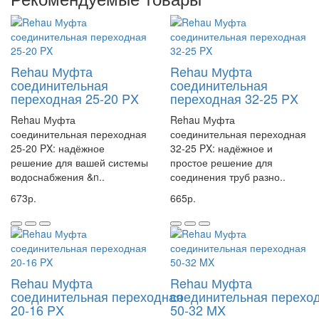
MX от Rehau прямо сейчас и убедитесь в её высоком качестве и
надёжности!
Муфта соединительная переходная 50-40 MX, REHAU
Артикул 11093051001
Rehau Муфта
Rehau Муфта
соединительная
соединительная
переходная 25-20 PX
переходная 32-25 PX
Rehau Муфта
Rehau Муфта
соединительная переходная
соединительная переходная
25-20 PX: надёжное
32-25 PX: надёжное и
решение для вашей системы
простое решение для
водоснабжения &n..
соединения труб разно..
673р.
665р.
Rehau Муфта
Rehau Муфта
соединительная переходная
соединительная перехо
20-16 PX
50-32 MX