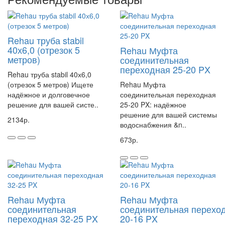
водоснабжения или отопления. Она обеспечит герметичное и
прочное соединение, которое прослужит вам долгие годы.
Муфта соединительная переходная 50-32 MX, REHAU
Rehau труба stabil
Артикул 11378631001, 13660391001
, 11093041001
40х6,0 (отрезок 5
Rehau Муфта
метров)
соединительная
переходная 25-20 PX
Rehau труба stabil 40х6,0
(отрезок 5 метров) Ищете
Rehau Муфта
надёжное и долговечное
соединительная переходная
решение для вашей систе..
25-20 PX: надёжное
решение для вашей системы
2134р.
водоснабжения &n..
673р.
Rehau Муфта
Rehau Муфта
соединительная
соединительная перехо
переходная 32-25 PX
20-16 PX