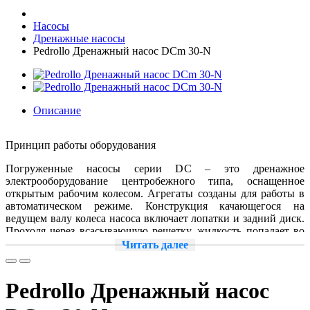
Насосы
Дренажные насосы
Pedrollo Дренажный насос DCm 30-N
Описание
Принцип работы оборудования
Погруженные насосы серии DC – это дренажное
электрооборудование центробежного типа, оснащенное
открытым рабочим колесом. Агрегаты созданы для работы в
автоматическом режиме. Конструкция качающегося на
ведущем валу колеса насоса включает лопатки и задний диск.
Проходя через всасывающую решетку, жидкость попадает во
вращающийся лопаточный канал и приобретает радиальное
Читать далее
движение. В результате она получает энергию (давление и
увеличение скорости). Покидая рабочее колесо, жидкость
попадает в спираль, после чего часть кинетической энергии
Pedrollo Дренажный насос
преобразуется в энергию напора. Далее вода выходит из
агрегата по вертикальному патрубку нагнетательного