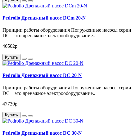
30 - 3 мм.
Уровень опорожнения у DC 10 и DC 20 - 23 мм, у DC 30 - 15
мм.
Pedrollo Дренажный насос DCm 20-N
В комплект поставки входят
DCm (однофазный):
Принцип работы оборудования Погруженные насосы серии
DC – это дренажное электрооборудование..
- кабель электропитания с изоляцией из неопрена H07 RN-F,
длина – 10 м.
46502р.
- поплавковый выключатель
Купить
- пульт управления, имеет конденсатор
Pedrollo Дренажный насос DC 20-N
Пропускная способность: 18
куб. м/час
Максимальный напор: 26
м
Принцип работы оборудования Погруженные насосы серии
DC – это дренажное электрооборудование..
Потребляемая мощность: 110
0 Вт
47739р.
Вес насоса: 21,5
кг
Купить
Pedrollo Дренажный насос DC 30-N