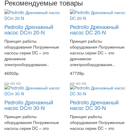
Рекомендуемые товары
характеризуется высокими показателями прочности,
простым монтажом и максимальной надежностью. Насосы
рассчитаны на функционирование в автоматическом
Pedrollo Дренажный
Pedrollo Дренажный
режиме при стационарной установке. Рекомендуемые
насос DCm 20-N
насос DC 20-N
размеры колодца в этом случае – от 500х500х500 мм.
Принцип работы
Принцип работы
Максимальный уровень погружения 10 метров.
оборудования Погруженные
оборудования Погруженные
насосы серии DC – это
насосы серии DC – это
Максимальная температура перекачиваемой жидкости 40
дренажное
дренажное
градусов.
электрооборудование..
электрооборудование..
Проход твердых частиц у DC 10 - 10 мм, у DC 20 - 6 мм, DC
46502р.
47739р.
30 - 3 мм.
Уровень опорожнения у DC 10 и DC 20 - 23 мм, у DC 30 - 15
мм.
Pedrollo Дренажный
Pedrollo Дренажный
В комплект поставки входят
DCm (однофазный):
насос DCm 30-N
насос DC 30-N
- кабель электропитания с изоляцией из неопрена H07 RN-F,
Принцип работы
Принцип работы
длина – 10 м.
оборудования Погруженные
оборудования Погруженные
- поплавковый выключатель
насосы серии DC – это
насосы серии DC – это