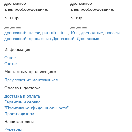
дренажное
дренажное
- пульт управления, имеет конденсатор
электрооборудование..
электрооборудование..
Пропускная способность:
19.5 куб. м/час
51119р.
5119р.
Максимальный напор:
14.5 м
дренажный
,
насос
,
pedrollo
,
dcm
,
10-n
,
дренажные
,
насосы
Потребляемая мощность:
750 Вт
дренажный
,
дренажные Дренажный
,
Дренажные
Вес насоса: 19,5
кг
Информация
О нас
Статьи
Монтажным организациям
Предложение монтажникам
Оплата и доставка
Доставка и оплата
Гарантии и сервис
"Политика конфиденциальности"
Производители
Наши контакты
Контакты