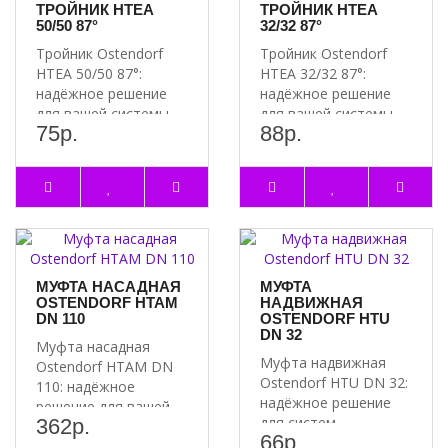
ТРОЙНИК HTEA
ТРОЙНИК HTEA
50/50 87°
32/32 87°
Тройник Ostendorf
Тройник Ostendorf
HTEA 50/50 87°:
HTEA 32/32 87°:
надёжное решение
надёжное решение
для вашей системы
для вашей системы
75р.
88р.
водоснабжения
водоснабжения
Преимущест..
Почему сто..
МУФТА НАСАДНАЯ
МУФТА
OSTENDORF HTAM
НАДВИЖНАЯ
DN 110
OSTENDORF HTU
DN 32
Муфта насадная
Муфта надвижная
Ostendorf HTAM DN
Ostendorf HTU DN 32:
110: надёжное
надёжное решение
решение для вашей
для систем
362р.
системы канализации
66р.
отопления и
Преимущества..