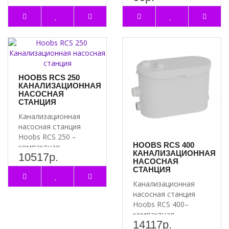
водоснабжения
Преиму..
HOOBS RCS 250
КАНАЛИЗАЦИОННАЯ
НАСОСНАЯ
СТАНЦИЯ
Канализационная
насосная станция
Hoobs RCS 250 –
HOOBS RCS 400
компактная
КАНАЛИЗАЦИОННАЯ
10517р.
установка
НАСОСНАЯ
водоотведения, в
СТАНЦИЯ
основе ..
Канализационная
насосная станция
Hoobs RCS 400–
компактная
14117р.
установка