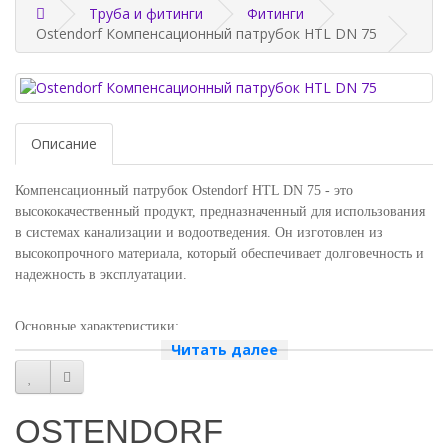
Труба и фитинги
Фитинги
Ostendorf Компенсационный патрубок HTL DN 75
Описание
Компенсационный патрубок Ostendorf HTL DN 75 - это
высококачественный продукт, предназначенный для использования
в системах канализации и водоотведения. Он изготовлен из
высокопрочного материала, который обеспечивает долговечность и
надежность в эксплуатации.
Основные характеристики:
- Диаметр: 75 мм
Читать далее
- Материал: высокопрочный пластик
- Устойчивость к коррозии и химическим воздействиям
- Легкость монтажа и демонтажа
OSTENDORF
- Высокая пропускная способность