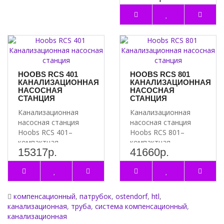
водоотведения, в
основе к..
HOOBS RCS 401
HOOBS RCS 801
КАНАЛИЗАЦИОННАЯ
КАНАЛИЗАЦИОННАЯ
НАСОСНАЯ
НАСОСНАЯ
СТАНЦИЯ
СТАНЦИЯ
Канализационная
Канализационная
насосная станция
насосная станция
Hoobs RCS 401–
Hoobs RCS 801–
компактная
компактная
15317р.
41660р.
установка
установка
водоотведения, в
водоотведения, в
основе к..
основе к..
компенсационный
,
патрубок
,
ostendorf
,
htl
,
канализационная
,
труба
,
система компенсационный
,
канализационная