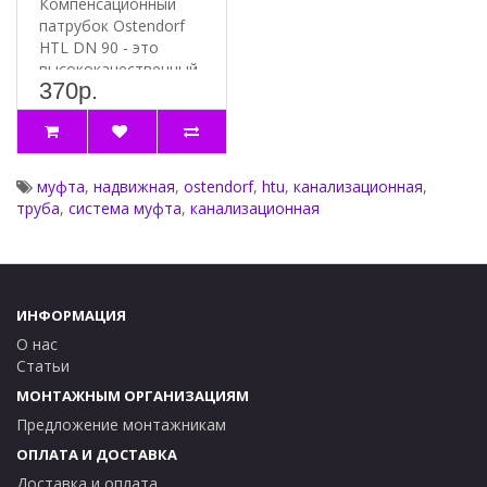
Компенсационный
патрубок Ostendorf
HTL DN 90 - это
высококачественный
370р.
продукт,
предназначенный для
и..
муфта
,
надвижная
,
ostendorf
,
htu
,
канализационная
,
труба
,
система муфта
,
канализационная
ИНФОРМАЦИЯ
О нас
Статьи
МОНТАЖНЫМ ОРГАНИЗАЦИЯМ
Предложение монтажникам
ОПЛАТА И ДОСТАВКА
Доставка и оплата