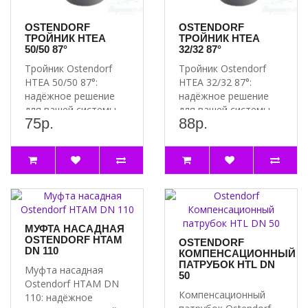
ПОЧЕМУ СТОИТ ВЫБРАТЬ МУФТУ НАДВИЖНУЮ
OSTENDORF HTU DN 32?
OSTENDORF
OSTENDORF
ТРОЙНИК HTEA
ТРОЙНИК HTEA
Надёжность и долговечность:
муфта изготовлена из
50/50 87°
32/32 87°
прочного материала, который обеспечивает долговечность и
Тройник Ostendorf
Тройник Ostendorf
надёжность соединения.
HTEA 50/50 87°:
HTEA 32/32 87°:
Герметичность:
муфта обеспечивает герметичное
надёжное решение
надёжное решение
соединение, что предотвращает утечки и обеспечивает
для вашей системы
для вашей системы
эффективную работу системы.
75р.
88р.
водоснабжения
водоснабжения
Простота монтажа:
муфта легко монтируется и
Преимущест..
Почему сто..
демонтируется, что упрощает процесс установки и
обслуживания системы.
Артикул 110500
МУФТА НАСАДНАЯ
OSTENDORF HTAM
OSTENDORF
DN 110
КОМПЕНСАЦИОННЫЙ
ПАТРУБОК HTL DN
Муфта насадная
50
Ostendorf HTAM DN
Компенсационный
110: надёжное