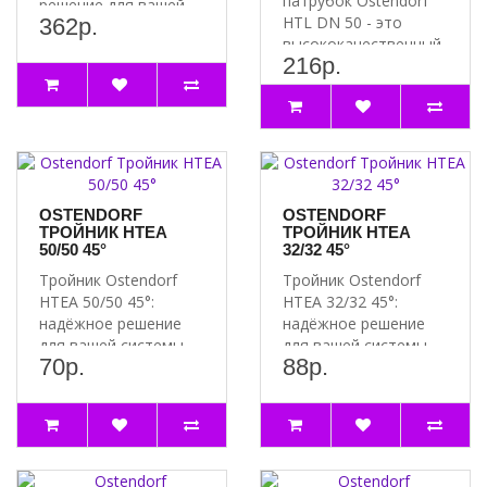
патрубок Ostendorf
решение для вашей
HTL DN 50 - это
362р.
системы канализации
высококачественный
Преимущества..
216р.
продукт,
предназначенный для
и..
OSTENDORF
OSTENDORF
ТРОЙНИК HTEA
ТРОЙНИК HTEA
50/50 45°
32/32 45°
Тройник Ostendorf
Тройник Ostendorf
HTEA 50/50 45°:
HTEA 32/32 45°:
надёжное решение
надёжное решение
для вашей системы
для вашей системы
70р.
88р.
водоснабжения
Почему стоит
Преимущест..
выбрать тро..