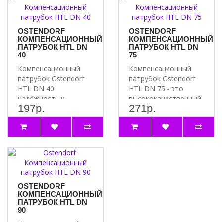
OSTENDORF
OSTENDORF
КОМПЕНСАЦИОННЫЙ
КОМПЕНСАЦИОННЫЙ
ПАТРУБОК HTL DN
ПАТРУБОК HTL DN
40
75
Компенсационный
Компенсационный
патрубок Ostendorf
патрубок Ostendorf
HTL DN 40:
HTL DN 75 - это
надёжность и
высококачественный
197р.
271р.
качество
продукт,
Преимущества
предназначенный для
компенсационного..
и..
OSTENDORF
КОМПЕНСАЦИОННЫЙ
ПАТРУБОК HTL DN
90