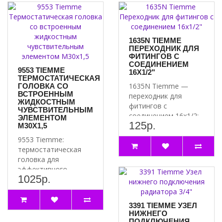
гармонично вписаться в любой интерьер.
Также стоит отметить, что радиатор Kermi нижнее FTV 33 0313
изготовлен из высококачественной стали, что обеспечивает его
1635N TIEMME
ПЕРЕХОДНИК ДЛЯ
долговечность и надежность. Он также имеет антикоррозийное
ФИТИНГОВ С
покрытие, что защищает его от воздействия влаги и других
СОЕДИНЕНИЕМ
9553 TIEMME
внешних факторов.
16X1/2"
ТЕРМОСТАТИЧЕСКАЯ
1635N Tiemme —
ГОЛОВКА СО
В целом, радиатор Kermi нижнее FTV 33 0313 - это отличный
ВСТРОЕННЫМ
переходник для
ЖИДКОСТНЫМ
выбор для тех, кто ищет надежный и эффективный обогреватель для
фитингов с
ЧУВСТВИТЕЛЬНЫМ
своего дома или офиса.
соединением 16x1/2:
ЭЛЕМЕНТОМ
125р.
надёжное решение
M30Х1,5
для вашей системы
9553 Tiemme:
Поче..
термостатическая
головка для
эффективного
1025р.
отопления
Преимущества
термостатической
3391 TIEMME УЗЕЛ
го..
НИЖНЕГО
ПОДКЛЮЧЕНИЯ