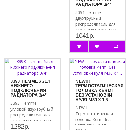
РАДИАТОРА 3/4"
3391 Tiemme —
двухтрубный
распределитель для
стальных панельных
1041р.
радиаторов
Надежное решение..
3393 TIEMME УЗЕЛ
NEW!!!
НИЖНЕГО
ТЕРМОСТАТИЧЕСКАЯ
ПОДКЛЮЧЕНИЯ
ГОЛОВКА KERMI
РАДИАТОРА 3/4"
БЕЗ УСТАНОВКИ
НУЛЯ М30 Х 1,5
3393 Tiemme —
NEW!!!
угловой двухтрубный
Термостатическая
распределитель для
головка Kermi без
стальных панельных
установки нуля . -
1282р.
радиаторов