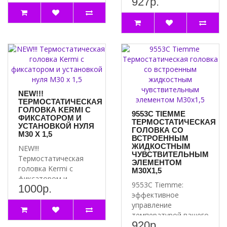
927р.
сделано В Германии -
Надежное..
автоматическ..
NEW!!!
ТЕРМОСТАТИЧЕСКАЯ
ГОЛОВКА KERMI С
9553C TIEMME
ФИКСАТОРОМ И
ТЕРМОСТАТИЧЕСКАЯ
УСТАНОВКОЙ НУЛЯ
ГОЛОВКА СО
М30 Х 1,5
ВСТРОЕННЫМ
ЖИДКОСТНЫМ
NEW!!!
ЧУВСТВИТЕЛЬНЫМ
Термостатическая
ЭЛЕМЕНТОМ
головка Kermi с
M30Х1,5
фиксатором и
9553C Tiemme:
1000р.
установкой нуля М30
эффективное
х 1,5 - сделано В
управление
Герман..
температурой вашего
920р.
радиатора