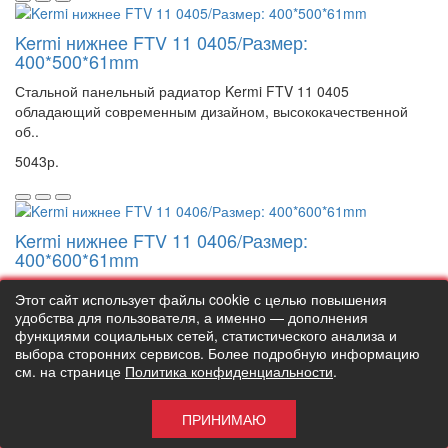
Kermi нижнее FTV 11 0405/Размер:
400*500*61mm
Стальной панельный радиатор Kermi FTV 11 0405
обладающий современным дизайном, высококачественной
об..
5043р.
Kermi нижнее FTV 11 0406/Размер:
400*600*61mm
Стальной панельный радиатор Kermi FTV 11 0406
Этот сайт использует файлы cookie с целью повышения
обладающий современным дизайном, высококачественной
удобства для пользователя, а именно — дополнения
об..
функциями социальных сетей, статистического анализа и
выбора сторонних сервисов. Более подробную информацию
5413р.
см. на странице
Политика конфиденциальности
.
ПРИНИМАЮ
Kermi нижнее FTV 11 0407/Размер: