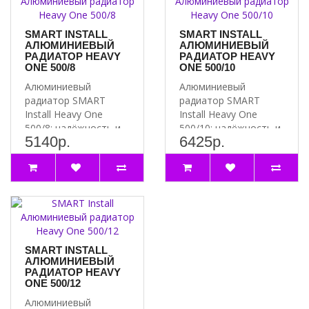
SMART INSTALL
SMART INSTALL
АЛЮМИНИЕВЫЙ
АЛЮМИНИЕВЫЙ
РАДИАТОР HEAVY
РАДИАТОР HEAVY
ONE 500/8
ONE 500/10
Алюминиевый
Алюминиевый
радиатор SMART
радиатор SMART
Install Heavy One
Install Heavy One
500/8: надёжность и
500/10: надёжность и
5140р.
6425р.
эффективность
эффективность
Почему стоит выбра..
Почему стоит выбр..
SMART INSTALL
АЛЮМИНИЕВЫЙ
РАДИАТОР HEAVY
ONE 500/12
Алюминиевый