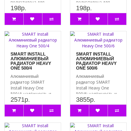
полиэтилена для
полиэтилена для
198р.
198р.
надёжной и
надёжной системы
долговечной систем..
водоснабжени..
SMART INSTALL
SMART INSTALL
АЛЮМИНИЕВЫЙ
АЛЮМИНИЕВЫЙ
РАДИАТОР HEAVY
РАДИАТОР HEAVY
ONE 500/4
ONE 500/6
Алюминиевый
Алюминиевый
радиатор SMART
радиатор SMART
Install Heavy One
Install Heavy One
500/4: надёжность и
500/6: надёжность и
2571р.
3855р.
эффективность
эффективность
Почему стоит выбра..
Почему стоит выбра..