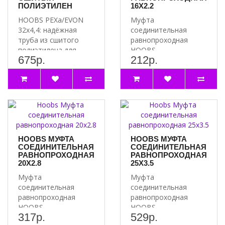
ПОЛИЭТИЛЕН
16Х2.2
HOOBS PEXa/EVON
Муфта
32х4,4: надёжная
соединительная
труба из сшитого
равнопроходная
полиэтилена для
HOOBS
675р.
212р.
вашей системы
16х2.2 является
водоснабжения Ище..
универсальной и
подходит для
соединен..
HOOBS МУФТА
HOOBS МУФТА
СОЕДИНИТЕЛЬНАЯ
СОЕДИНИТЕЛЬНАЯ
РАВНОПРОХОДНАЯ
РАВНОПРОХОДНАЯ
20Х2.8
25Х3.5
Муфта
Муфта
соединительная
соединительная
равнопроходная
равнопроходная
HOOBS
HOOBS
317р.
529р.
20х2.8 является
25х3.5 является