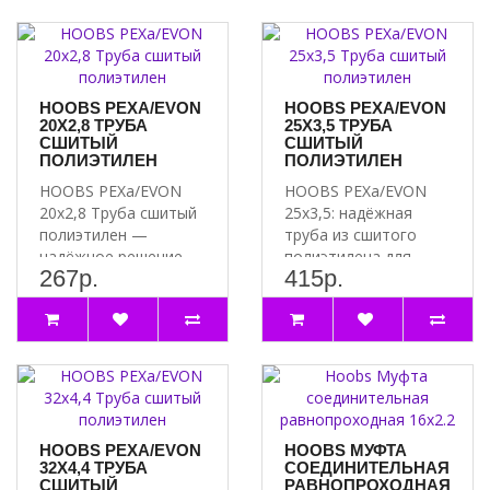
HOOBS PEXA/EVON
HOOBS PEXA/EVON
20Х2,8 ТРУБА
25Х3,5 ТРУБА
СШИТЫЙ
СШИТЫЙ
ПОЛИЭТИЛЕН
ПОЛИЭТИЛЕН
HOOBS PEXa/EVON
HOOBS PEXa/EVON
20х2,8 Труба сшитый
25х3,5: надёжная
полиэтилен —
труба из сшитого
надёжное решение
полиэтилена для
267р.
415р.
для вашей системы
вашей системы
водоснабже..
водоснабжения Ище..
HOOBS PEXA/EVON
HOOBS МУФТА
32Х4,4 ТРУБА
СОЕДИНИТЕЛЬНАЯ
СШИТЫЙ
РАВНОПРОХОДНАЯ