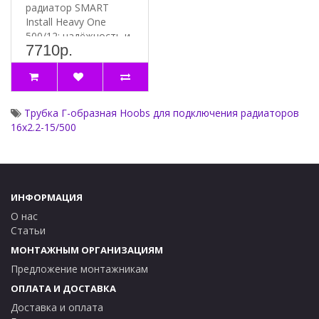
радиатор SMART
Install Heavy One
500/12: надёжность и
7710р.
эффективность
Почему стоит выбр..
Трубка Г-образная Hoobs для подключения радиаторов
16x2.2-15/500
ИНФОРМАЦИЯ
О нас
Статьи
МОНТАЖНЫМ ОРГАНИЗАЦИЯМ
Предложение монтажникам
ОПЛАТА И ДОСТАВКА
Доставка и оплата