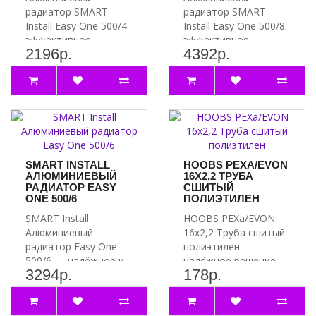
радиатор SMART
радиатор SMART
Install Easy One 500/4:
Install Easy One 500/8:
эффективное
эффективное
2196р.
4392р.
решение для вашего
решение для вашего
отопления Преим..
отопления Почем..
SMART INSTALL
HOOBS PEXA/EVON
АЛЮМИНИЕВЫЙ
16Х2,2 ТРУБА
РАДИАТОР EASY
СШИТЫЙ
ONE 500/6
ПОЛИЭТИЛЕН
SMART Install
HOOBS PEXa/EVON
Алюминиевый
16х2,2 Труба сшитый
радиатор Easy One
полиэтилен —
500/6 — надёжное и
надёжное решение
3294р.
178р.
стильное решение
для вашей системы
для вашего дом..
водоснабже..