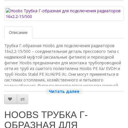
Описание
Трубка Г-образная Hoobs для подключения радиаторов
16x2.2-15/500 – соединительная деталь прессового типа с
надвижной муфтой (аксиальные фитинги) и переходной
фитинг Hoobs предназначен для монтажа трубопроводной
сети из труб из сшитого полиэтилена Hoobs PE Ха/ EVOH и
труб Hoobs Stabil PE Xc/Al/PE-Xc. Они могут применяться в
системах отопления, хозяйственного и питьевого
водоснабжения. Фитинги производятся методом горячей
штамповки с последующей механической обработкой.
Читать далее
- для труб с наружным диаметром: 16-32 мм
HOOBS ТРУБКА Г-
- длина 500 мм
ОБРАЗНАЯ ДЛЯ