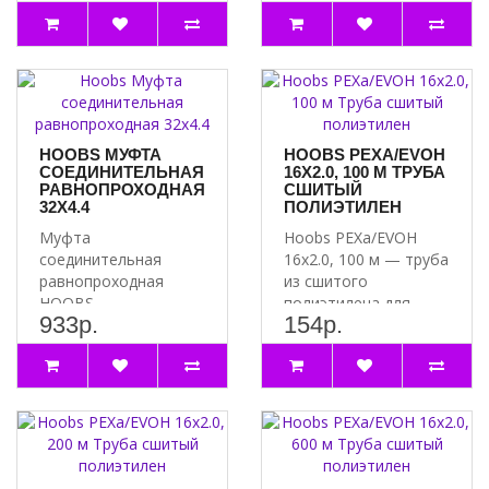
универсальной и
универсальной и
подходит для
подходит для
соединен..
соединен..
HOOBS МУФТА
HOOBS PEXA/EVOH
СОЕДИНИТЕЛЬНАЯ
16Х2.0, 100 М ТРУБА
РАВНОПРОХОДНАЯ
СШИТЫЙ
32Х4.4
ПОЛИЭТИЛЕН
Муфта
Hoobs PEXa/EVOH
соединительная
16х2.0, 100 м — труба
равнопроходная
из сшитого
HOOBS
полиэтилена для
933р.
154р.
32х4.4 является
надёжной системы
универсальной и
водоснабжени..
подходит для
соединен..