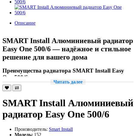
Описание
SMART Install Алюминиевый радиатор
Easy One 500/6 — надёжное и стильное
решение для вашего дома
Преимущества радиатора SMART Install Easy
One 500/6
Читать далее
SMART Install Алюминиевый радиатор Easy One 500/6 — это
современное и эффективное решение для отопления
помещений. Он отличается высокой теплоотдачей, стильным
SMART Install Алюминиевый
дизайном и долговечностью. Благодаря своей конструкции и
материалам, радиатор обеспечивает равномерное
радиатор Easy One 500/6
распределение тепла и комфорт в вашем доме.
Почему стоит выбрать радиатор SMART Install
Производитель:
Smart Install
Easy One 500/6?
Модель:
152