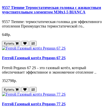
Теплоотдача
зависит от количества секций
Рабочее давление
16 атм
9557 Tiemme Термостатическая головка с жидкостным
Испытательное давление
24 атм
чувствительным элементом M30х1,5 BIANCA
9557 Tiemme: термостатическая головка для эффективного
Где можно использовать радиатор SMART Install Easy One
отопления Преимущества термостатической го..
500/6?
648р.
Радиатор SMART Install Easy One 500/6 подходит для
использования в жилых и коммерческих помещениях. Он
Купить
идеально подойдёт для квартир, домов, офисов и других
пространств, где требуется эффективное и надёжное
отопление.
Ferroli Газовый котёл Pegasus 67 2S
Выбирая радиатор SMART Install Easy One 500/6, вы
получаете качественное и долговечное решение для
Ferroli Pegasus 67 2S - это газовый котёл, который
отопления вашего дома или офиса.
обеспечивает эффективное и экономичное отопление ..
Артикул SI Easy One 500/6
352798р.
Купить
Ferroli Газовый котёл Pegasus 77 2S