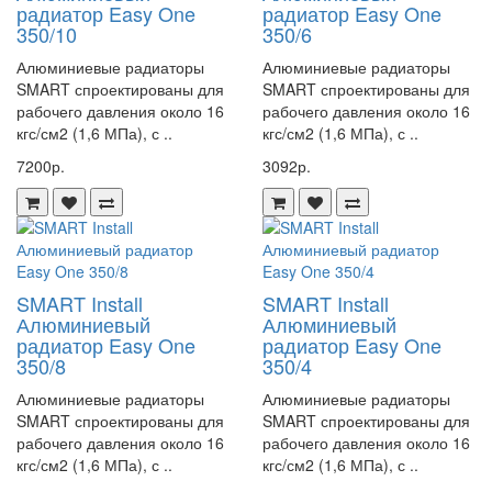
радиатор Easy One
радиатор Easy One
службы
350/10
350/6
- Высокое рабочее давление и температура, что позволяет
использовать коллекторную группу в различных системах
Алюминиевые радиаторы
Алюминиевые радиаторы
- Большое количество выходов позволяет подключить несколько
SMART спроектированы для
SMART спроектированы для
потребителей
рабочего давления около 16
рабочего давления около 16
кгс/см2 (1,6 МПа), с ..
кгс/см2 (1,6 МПа), с ..
- Простота установки и обслуживания
7200р.
3092р.
Коллекторная группа Watts HKV/A 7 - это идеальный выбор для тех,
кто ценит качество и надежность. Она обеспечит стабильную и
эффективную работу вашей системы отопления или водоснабжения
на долгие годы. Не упустите возможность приобрести этот
высококачественный продукт по доступной цене!
SMART Install
SMART Install
Алюминиевый
Алюминиевый
радиатор Easy One
радиатор Easy One
350/8
350/4
Алюминиевые радиаторы
Алюминиевые радиаторы
SMART спроектированы для
SMART спроектированы для
рабочего давления около 16
рабочего давления около 16
кгс/см2 (1,6 МПа), с ..
кгс/см2 (1,6 МПа), с ..