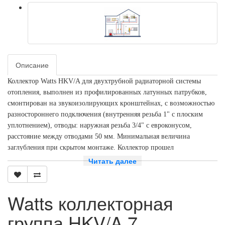
Описание
Коллектор Watts HKV/A для двухтрубной радиаторной системы
отопления, выполнен из профилированных латунных патрубков,
смонтирован на звукоизолирующих кронштейнах, с возможностью
разностороннего подключения (внутренняя резьба 1" с плоским
уплотнением), отводы: наружная резьба 3/4" с евроконусом,
расстояние между отводами 50 мм. Минимальная величина
заглубления при скрытом монтаже. Коллектор прошел
функциональные и гидравлические испытания. Концевые группы с
Читать далее
воздушным клапаном и двумя заглушками.
- выходы 7 x 3/4" н.р.
Watts коллекторная
- размер 1" в.р.
группа HKV/A 7
Артикул 10004548