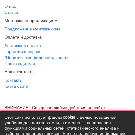
О нас
Статьи
Монтажным организациям
Предложение монтажникам
Оплата и доставка
Доставка и оплата
Гарантии и сервис
"Политика конфиденциальности"
Производители
Наши контакты
Контакты
Карта сайта
ВНИМАНИЕ ! Совершая любые действия на сайте
thermostock.ru вы соглашаетесь с
"Политикой
Этот сайт использует файлы cookie с целью повышения
конфиденциальности"
, в противном случае рекомендуем
удобства для пользователя, а именно — дополнения
покинуть данный сайт. Цены и информация представлена на
функциями социальных сетей, статистического анализа и
данном сайте в ознакомительных целях и не являются
выбора сторонних сервисов. Более подробную информацию