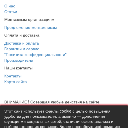
О нас
Статьи
Монтажным организациям
Предложение монтажникам
Оплата и доставка
Доставка и оплата
Гарантии и сервис
"Политика конфиденциальности"
Производители
Наши контакты
Контакты
Карта сайта
ВНИМАНИЕ ! Совершая любые действия на сайте
thermostock.ru вы соглашаетесь с
"Политикой
Этот сайт использует файлы cookie с целью повышения
конфиденциальности"
, в противном случае рекомендуем
удобства для пользователя, а именно — дополнения
покинуть данный сайт. Цены и информация представлена на
функциями социальных сетей, статистического анализа и
данном сайте в ознакомительных целях и не являются
выбора сторонних сервисов. Более подробную информацию