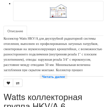
Описание
Коллектор Watts HKV/A для двухтрубной радиаторной системы
отопления, выполнен из профилированных латунных патрубков,
смонтирован на звукоизолирующих кронштейнах, с возможностью
разностороннего подключения (внутренняя резьба 1" с плоским
уплотнением), отводы: наружная резьба 3/4" с евроконусом,
расстояние между отводами 50 мм. Минимальная величина
заглубления при скрытом монтаже. Коллектор прошел
функциональные и гидравлические испытания. Концевые группы с
Читать далее
воздушным клапаном и двумя заглушками.
- выходы 6 x 3/4" н.р.
Watts коллекторная
- размер 1" в.р.
группа HKV/A 6
Артикул 10004546