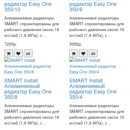
радиатор Easy One
радиатор Easy One
оптимальные условия работы системы.
350/10
350/6
4. **Надежность и безопасность**: Коллекторная группа Watts
Алюминиевые радиаторы
Алюминиевые радиаторы
HKV/A 6 прошла строгие испытания на соответствие
SMART спроектированы для
SMART спроектированы для
международным стандартам качества и безопасности.
рабочего давления около 16
рабочего давления около 16
кгс/см2 (1,6 МПа), с ..
кгс/см2 (1,6 МПа), с ..
Коллекторная группа Watts HKV/A 6 - это идеальное решение для
7200р.
3092р.
тех, кто ценит качество, надежность и эффективность в работе
систем отопления и водоснабжения.
SMART Install
SMART Install
Алюминиевый
Алюминиевый
радиатор Easy One
радиатор Easy One
350/8
350/4
Алюминиевые радиаторы
Алюминиевые радиаторы
SMART спроектированы для
SMART спроектированы для
рабочего давления около 16
рабочего давления около 16
кгс/см2 (1,6 МПа), с ..
кгс/см2 (1,6 МПа), с ..