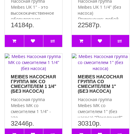
Насосная группа
Насосная группа
Совместимость:
группа безопасности Varmega совместима с
Meibes UK 1" - это
Meibes UK 1 1/4" (без
различными типами котлов и систем отопления, что делает её
высококачественное
насоса)
универсальным решением для любого дома или офиса.
оборудование,
Применение: любой
14184р.
22587р.
предназначенное для
контур, т.е. контур в
ТЕХНИЧЕСКИЕ ХАРАКТЕРИСТИКИ ГРУППЫ
эффекти..
к..
БЕЗОПАСНОСТИ VARMEGA
Характеристика
Значение
Максимальная мощность котла
до 100 кВт
Диаметр подключения
1"
Рабочее давление
10 бар
Тип манометра
механический
Материал корпуса
Сталь
MEIBES НАСОСНАЯ
MEIBES НАСОСНАЯ
Цвет
Стальной
ГРУППА MK СО
ГРУППА СО
Артикул VM16302
СМЕСИТЕЛЕМ 1 1/4"
СМЕСИТЕЛЕМ 1"
(БЕЗ НАСОСА)
(БЕЗ НАСОСА)
Насосная группа
Насосная группа
Meibes MK со
Meibes MK со
смесителем 1 1/4" -
смесителем 1" (без
это
насоса) “Поколение8”
32446р.
30310р.
высококачественное
левая. ..
оборудование для