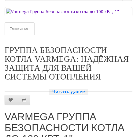
Описание
ГРУППА БЕЗОПАСНОСТИ
КОТЛА VARMEGA: НАДЁЖНАЯ
ЗАЩИТА ДЛЯ ВАШЕЙ
СИСТЕМЫ ОТОПЛЕНИЯ
ПОЧЕМУ СТОИТ ВЫБРАТЬ ГРУППУ БЕЗОПАСНОСТИ
Читать далее
VARMEGA?
Группа безопасности котла Varmega — это незаменимый элемент
системы отопления, который обеспечивает надёжную защиту от
VARMEGA ГРУППА
аварийных ситуаций. Она предотвращает возможные повреждения
котла и других компонентов системы, что гарантирует их долгий
БЕЗОПАСНОСТИ КОТЛА
срок службы и стабильную работу.