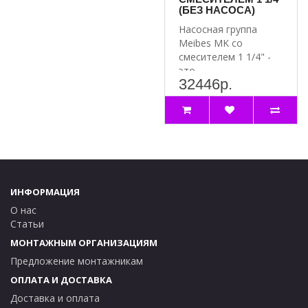
(БЕЗ НАСОСА)
Насосная группа
Meibes MK со
смесителем 1 1/4" -
это
32446р.
высококачественное
оборудование для
систем..
ИНФОРМАЦИЯ
О нас
Статьи
МОНТАЖНЫМ ОРГАНИЗАЦИЯМ
Предложение монтажникам
ОПЛАТА И ДОСТАВКА
Доставка и оплата