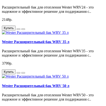
Гарантия качества
Расширительный бак для отопления Wester WRV24 - это
Мы гарантируем высокое качество группы безопасности
надежное и эффективное решение для поддержания с..
Varmega и её соответствие всем требованиям безопасности.
Приобретая это устройство, вы можете быть уверены в
2148р.
надёжной защите вашей системы отопления.
Купить
Артикул VM16201
Wester Расширительный бак WRV 35 л
Расширительный бак для отопления Wester WRV35 - это
надежное и эффективное решение для поддержания с..
3799р.
Купить
Wester Расширительный бак WRV 50 л
Расширительный бак для отопления Wester WRV50 - это
надежное и эффективное решение для поддержания с..