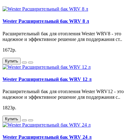
Технические характеристики
Wester Расширительный бак WRV 8 л
Характеристика
Значение
Varmega Группа безопасности котла
Модель
Расширительный бак для отопления Wester WRV8 - это
1"
надежное и эффективное решение для поддержания ст..
Тип
Группа безопасности
Диаметр подключения
1"
1672р.
Максимальное давление
Согласно спецификации
Купить
Максимальная
Согласно спецификации
температура
Материал
Никелированная латунь
Wester Расширительный бак WRV 12 л
Как работает группа безопасности Varmega?
Расширительный бак для отопления Wester WRV12 - это
надежное и эффективное решение для поддержания с..
Группа безопасности Varmega состоит из нескольких
элементов, которые работают вместе для обеспечения
1823р.
надёжной защиты системы отопления. Она включает в себя
предохранительный клапан, который автоматически
Купить
сбрасывает избыточное давление, а также воздухоотводчик,
который удаляет воздух из системы.
Wester Расширительный бак WRV 24 л